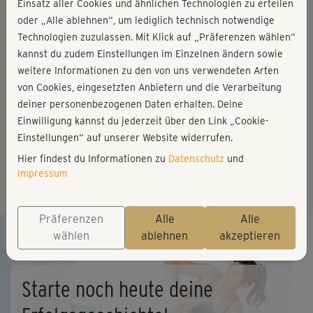
Einsatz aller Cookies und ähnlichen Technologien zu erteilen
oder „Alle ablehnen“, um lediglich technisch notwendige
Technologien zuzulassen. Mit Klick auf „Präferenzen wählen“
kannst du zudem Einstellungen im Einzelnen ändern sowie
weitere Informationen zu den von uns verwendeten Arten
von Cookies, eingesetzten Anbietern und die Verarbeitung
deiner personenbezogenen Daten erhalten. Deine
Einwilligung kannst du jederzeit über den Link „Cookie-
RÜCKENFIT EASY
Einstellungen“ auf unserer Website widerrufen.
Rückentraining
Hier findest du Informationen zu
Datenschutz
und
Impressum
6 Wochen
1-2 Std./Woche
Level 1
Präferenzen
Alle
Alle
wählen
ablehnen
akzeptieren
Starte noch heute deine