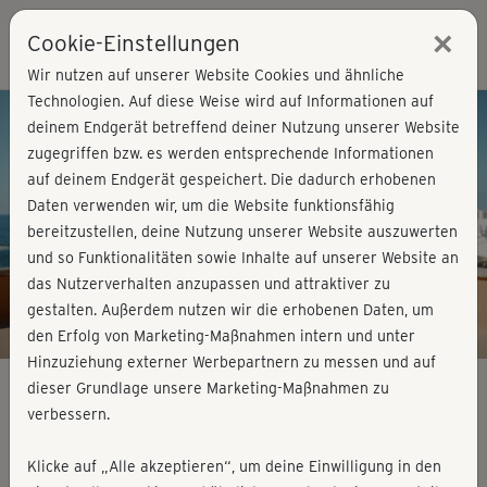
×
Cookie-Einstellungen
Login
Wir nutzen auf unserer Website Cookies und ähnliche
Technologien. Auf diese Weise wird auf Informationen auf
deinem Endgerät betreffend deiner Nutzung unserer Website
zugegriffen bzw. es werden entsprechende Informationen
auf deinem Endgerät gespeichert. Die dadurch erhobenen
Daten verwenden wir, um die Website funktionsfähig
bereitzustellen, deine Nutzung unserer Website auszuwerten
und so Funktionalitäten sowie Inhalte auf unserer Website an
das Nutzerverhalten anzupassen und attraktiver zu
gestalten. Außerdem nutzen wir die erhobenen Daten, um
Dein Fitness-Studio für zu
den Erfolg von Marketing-Maßnahmen intern und unter
Hause und unterwegs
Hinzuziehung externer Werbepartnern zu messen und auf
dieser Grundlage unsere Marketing-Maßnahmen zu
Tchibo Fitness
Einfach online trainieren!
verbessern.
Über 2.500 Kurse aus 30 Sportarten:
Wann du willst, was du willst, so viel du willst –
Klicke auf „Alle akzeptieren“, um deine Einwilligung in den
probier's aus!