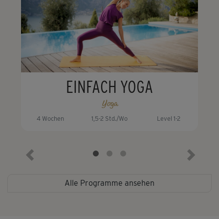
EINFACH YOGA
Yoga
4 Wochen
1,5-2 Std./Wo
Level 1-2
Vorheriges Element
Nächste
Alle Programme ansehen