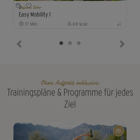
Stefanie Rohr
Easy Mobility 1
17
Min
69
kcal
Vorheriges Element
Nächste
Ohne Aufpreis inklusive:
Trainingspläne & Programme für jedes
Ziel