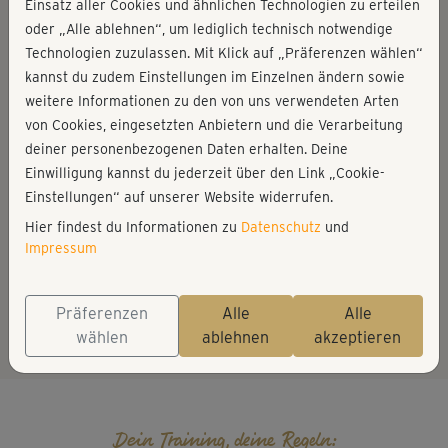
Einsatz aller Cookies und ähnlichen Technologien zu erteilen
oder „Alle ablehnen“, um lediglich technisch notwendige
Technologien zuzulassen. Mit Klick auf „Präferenzen wählen“
kannst du zudem Einstellungen im Einzelnen ändern sowie
weitere Informationen zu den von uns verwendeten Arten
Du hast einen Gutscheincode?
von Cookies, eingesetzten Anbietern und die Verarbeitung
deiner personenbezogenen Daten erhalten. Deine
Einwilligung kannst du jederzeit über den Link „Cookie-
Einstellungen“ auf unserer Website widerrufen.
Hier findest du Informationen zu
Datenschutz
und
Wenn du schon einmal eine Mitgliedschaft bei Tchibo Fitness
Impressum
hattest,
log' dich bitte mit deiner E-Mail-Adresse
und deinem
Passwort ein und folge den Anweisungen zum Abschluss einer
neuen Mitgliedschaft mit einem Gutscheincode.
Präferenzen
Alle
Alle
wählen
ablehnen
akzeptieren
Dein Training, deine Regeln: