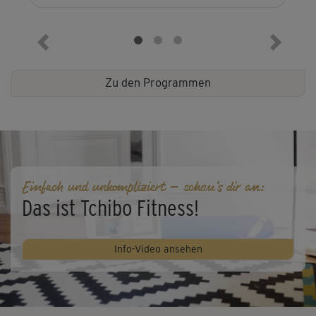
Vorheriges Element
Nächste
Zu den Programmen
Einfach und unkompliziert – schau's dir an:
Das ist Tchibo Fitness!
Info-Video ansehen