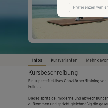
Präferenzen wähle
Infos
Kursvarianten
Mehr davo
Kursbeschreibung
Ein super-effektives Ganzkörper-Training von
Fellner:
Dieses spritzige, moderne und abwechslungsr
aufkommen und spricht gleichmäßig die gesa