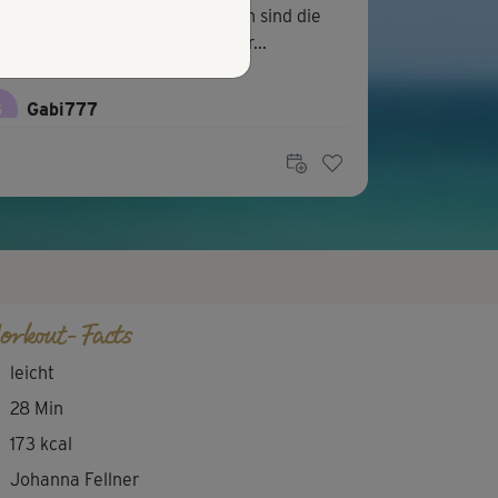
o, ich weiss auch nicht. Für mich sind die
ngen zu schnell erklärt und der...
G
Gabi777
p😍
orkout-Facts
leicht
28 Min
173 kcal
Johanna Fellner