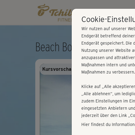
Cookie-Einstel
Wir nutzen auf unserer Web
Endgerät betreffend deine
Beach Body - Core & mo
Endgerät gespeichert. Die 
Nutzung unserer Website au
anzupassen und attraktiver
Maßnahmen intern und unte
Kursvorschau - Anmelden und alles trai
Maßnahmen zu verbessern.
Klicke auf „Alle akzeptiere
„Alle ablehnen“, um ledigl
zudem Einstellungen im Ei
eingesetzten Anbietern und
jederzeit über den Link „C
Hier findest du Informatio