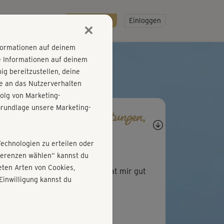
R
SO GEHT'S
Gratis testen!
Einloggen
×
nformationen auf deinem
e Informationen auf deinem
g bereitzustellen, deine
e an das Nutzerverhalten
olg von Marketing-
rundlage unsere Marketing-
agen, Antworten, Bewertungen,
rtschritte
Technologien zu erteilen oder
M
Maja
äferenzen wählen“ kannst du
ten Arten von Cookies,
hr ausgewogenes Programm, hat mir gut
Einwilligung kannst du
allen 🙂
S
Sylvia684