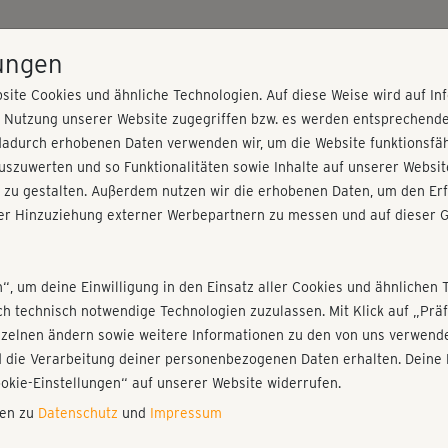
HOME
PROGRAMME
PREISE
KURSE
TRAINE
lungen
site Cookies und ähnliche Technologien. Auf diese Weise wird auf I
r Nutzung unserer Website zugegriffen bzw. es werden entsprechend
re
dadurch erhobenen Daten verwenden wir, um die Website funktionsfähi
szuwerten und so Funktionalitäten sowie Inhalte auf unserer Websit
 zu gestalten. Außerdem nutzen wir die erhobenen Daten, um den Erf
r Hinzuziehung externer Werbepartnern zu messen und auf dieser G
nieren!
Fr
Einloggen
Fo
n“, um deine Einwilligung in den Einsatz aller Cookies und ähnlichen 
ich technisch notwendige Technologien zuzulassen. Mit Klick auf „Pr
nzelnen ändern sowie weitere Informationen zu den von uns verwende
Se
 die Verarbeitung deiner personenbezogenen Daten erhalten. Deine 
gef
Play
ookie-Einstellungen“ auf unserer Website widerrufen.
nen zu
Datenschutz
und
Impressum