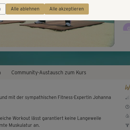
Video
Als
n
Alle ablehnen
Alle akzeptieren
Übu
To
n
Community-Austausch zum Kurs
W
 und mit der sympathischen Fitness-Expertin Johanna
eiche Workout lässt garantiert keine Langeweile
mte Muskulatur an.