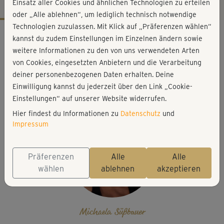
Einsatz aller Cookies und ähnlichen Technologien zu erteilen
oder „Alle ablehnen“, um lediglich technisch notwendige
Technologien zuzulassen. Mit Klick auf „Präferenzen wählen“
Workout-Facts
kannst du zudem Einstellungen im Einzelnen ändern sowie
leicht
weitere Informationen zu den von uns verwendeten Arten
von Cookies, eingesetzten Anbietern und die Verarbeitung
6 Min
deiner personenbezogenen Daten erhalten. Deine
40 kcal
Einwilligung kannst du jederzeit über den Link „Cookie-
Michaela Süßbauer
Einstellungen“ auf unserer Website widerrufen.
Hier findest du Informationen zu
Datenschutz
und
Impressum
Präferenzen
Alle
Alle
wählen
ablehnen
akzeptieren
Michaela Süßbauer