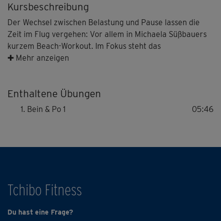
Kursbeschreibung
Der Wechsel zwischen Belastung und Pause lassen die
Zeit im Flug vergehen: Vor allem in Michaela Süßbauers
kurzem Beach-Workout. Im Fokus steht das
Ausdauertraining. Einfache Bewegungsabläufe zeigen,
✚ Mehr anzeigen
dass dieses sowohl effektiv als auch gut zugänglich sowie
gelenkschonend sein kann – und mit Michi sogar Spaß
Enthaltene Übungen
macht.
Bein & Po 1
05:46
Tchibo Fitness
Du hast eine Frage?