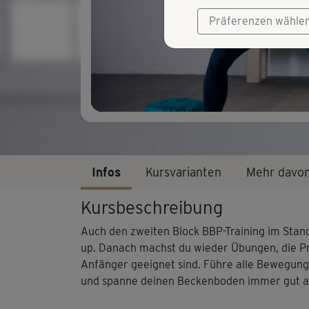
Präferenzen wähle
Infos
Kursvarianten
Mehr davo
Kursbeschreibung
Auch den zweiten Block BBP-Training im Stan
up. Danach machst du wieder Übungen, die P
Anfänger geeignet sind. Führe alle Bewegung
und spanne deinen Beckenboden immer gut an