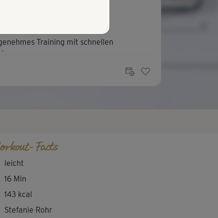
K
Krispi
enehmes Training mit schnellen
atesmoves
orkout-Facts
leicht
16 Min
143 kcal
Stefanie Rohr