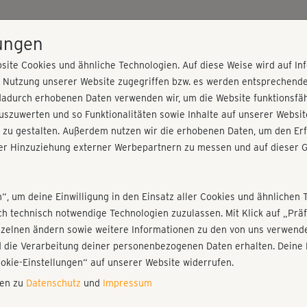
HOME
PROGRAMME
PREISE
KURSE
TRAINE
lungen
site Cookies und ähnliche Technologien. Auf diese Weise wird auf I
r Nutzung unserer Website zugegriffen bzw. es werden entsprechend
dadurch erhobenen Daten verwenden wir, um die Website funktionsfähi
szuwerten und so Funktionalitäten sowie Inhalte auf unserer Websit
 zu gestalten. Außerdem nutzen wir die erhobenen Daten, um den Erf
r Hinzuziehung externer Werbepartnern zu messen und auf dieser G
nieren!
Fr
Einloggen
Fo
n“, um deine Einwilligung in den Einsatz aller Cookies und ähnlichen 
ich technisch notwendige Technologien zuzulassen. Mit Klick auf „Pr
nzelnen ändern sowie weitere Informationen zu den von uns verwende
Sch
 die Verarbeitung deiner personenbezogenen Daten erhalten. Deine 
Play
ookie-Einstellungen“ auf unserer Website widerrufen.
nen zu
Datenschutz
und
Impressum
im