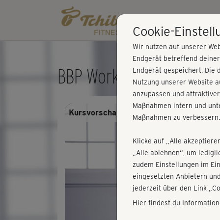
Cookie-Einstel
Wir nutzen auf unserer Web
Endgerät betreffend deine
BBP Workout im Stand 2
Endgerät gespeichert. Die 
Nutzung unserer Website au
anzupassen und attraktiver
Maßnahmen intern und unte
Kursvorschau - Anmelden und alles trai
Maßnahmen zu verbessern.
Klicke auf „Alle akzeptiere
„Alle ablehnen“, um ledigl
zudem Einstellungen im Ei
eingesetzten Anbietern und
jederzeit über den Link „C
Hier findest du Informatio