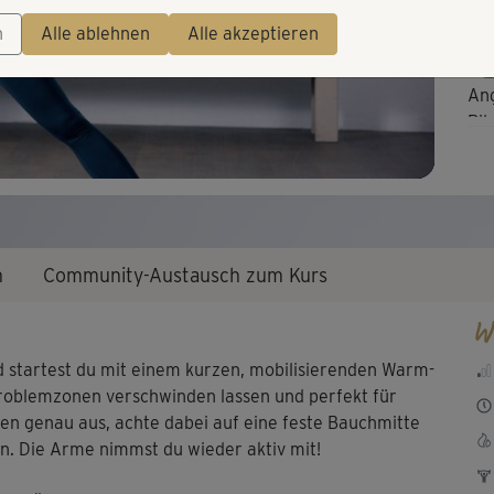
Video
n
Alle ablehnen
Alle akzeptieren
Ang
Pil
n
Community-Austausch zum Kurs
W
d startest du mit einem kurzen, mobilisierenden Warm-
roblemzonen verschwinden lassen und perfekt für
en genau aus, achte dabei auf eine feste Bauchmitte
. Die Arme nimmst du wieder aktiv mit!