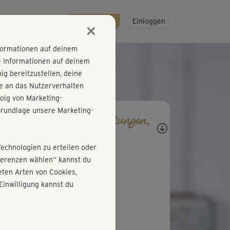
R
SO GEHT'S
Gratis testen!
Einloggen
×
nformationen auf deinem
e Informationen auf deinem
g bereitzustellen, deine
e an das Nutzerverhalten
olg von Marketing-
rundlage unsere Marketing-
agen, Antworten, Bewertungen,
rtschritte
Technologien zu erteilen oder
T
Tina-Cucki
äferenzen wählen“ kannst du
ten Arten von Cookies,
öner Kurs, macht Spaß 😃
Einwilligung kannst du
K
Krispi
mer wieder gern