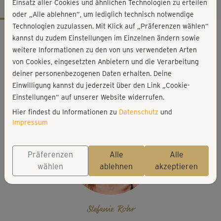
Einsatz aller Cookies und ähnlichen Technologien zu erteilen
oder „Alle ablehnen“, um lediglich technisch notwendige
Technologien zuzulassen. Mit Klick auf „Präferenzen wählen“
Workout-Facts
kannst du zudem Einstellungen im Einzelnen ändern sowie
leicht
weitere Informationen zu den von uns verwendeten Arten
von Cookies, eingesetzten Anbietern und die Verarbeitung
14 Min
deiner personenbezogenen Daten erhalten. Deine
123 kcal
Einwilligung kannst du jederzeit über den Link „Cookie-
Stefanie Rohr
Einstellungen“ auf unserer Website widerrufen.
Hier findest du Informationen zu
Datenschutz
und
Impressum
Präferenzen
Alle
Alle
wählen
ablehnen
akzeptieren
Stefanie Rohr