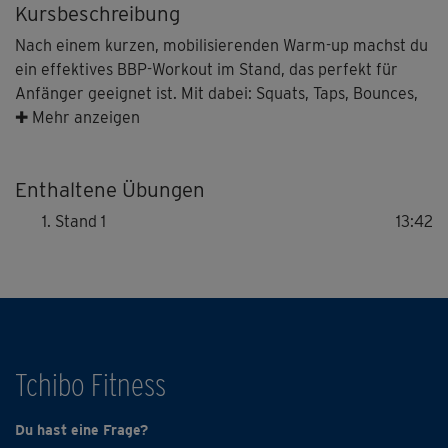
Kursbeschreibung
Nach einem kurzen, mobilisierenden Warm-up machst du
ein effektives BBP-Workout im Stand, das perfekt für
Anfänger geeignet ist. Mit dabei: Squats, Taps, Bounces,
leichte Cardio-Moves und Co. Führe alle Bewegungen
✚ Mehr anzeigen
genau aus, achte dabei auf eine feste Bauchmitte und
spanne deinen Beckenboden immer gut an. Die Arme
Enthaltene Übungen
nimmst du aktiv mit!
Stand 1
13:42
Hinweis: Co-Presenterin Regina zeigt dir für viele
Übungen leichtere Varianten - perfekt, wenn du dich
langsam, aber sicher steigern willst!
Tchibo Fitness
Du hast eine Frage?