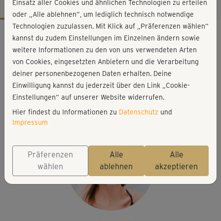
Einsatz aller Cookies und ähnlichen Technologien zu erteilen
oder „Alle ablehnen“, um lediglich technisch notwendige
Technologien zuzulassen. Mit Klick auf „Präferenzen wählen“
Workout-Facts
kannst du zudem Einstellungen im Einzelnen ändern sowie
leicht
weitere Informationen zu den von uns verwendeten Arten
von Cookies, eingesetzten Anbietern und die Verarbeitung
5 Min
deiner personenbezogenen Daten erhalten. Deine
10 kcal
Einwilligung kannst du jederzeit über den Link „Cookie-
Stefanie Rohr
Einstellungen“ auf unserer Website widerrufen.
Matte
Hier findest du Informationen zu
Datenschutz
und
Impressum
Präferenzen
Alle
Alle
wählen
ablehnen
akzeptieren