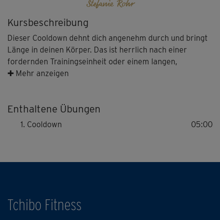
Stefanie Rohr
Kursbeschreibung
Dieser Cooldown dehnt dich angenehm durch und bringt
Länge in deinen Körper. Das ist herrlich nach einer
fordernden Trainingseinheit oder einem langen,
anstrengenden Tag!
✚ Mehr anzeigen
Hinweis: Gehe immer nur so weit in die Dehnung, wie es
Enthaltene Übungen
dir guttut.
Cooldown
05:00
Tchibo Fitness