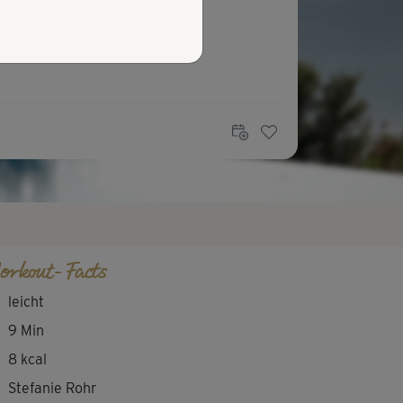
orkout-Facts
leicht
9 Min
8 kcal
Stefanie Rohr