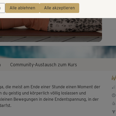
Video
n
Alle ablehnen
Alle akzeptieren
n
Community-Austausch zum Kurs
W
ga, die meist am Ende einer Stunde einen Moment der
du geistig und körperlich völlig loslassen und
t kleinen Bewegungen in deine Endentspannung, in der
darfst.