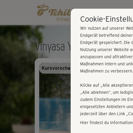
Cookie-Einstel
Wir nutzen auf unserer Web
Endgerät betreffend deine
Vinyasa Yoga Shavasana
Endgerät gespeichert. Die 
Nutzung unserer Website au
anzupassen und attraktiver
Maßnahmen intern und unte
Kursvorschau - Anmelden und alles trai
Maßnahmen zu verbessern.
Klicke auf „Alle akzeptiere
„Alle ablehnen“, um ledigl
zudem Einstellungen im Ei
eingesetzten Anbietern und
jederzeit über den Link „C
Hier findest du Informatio