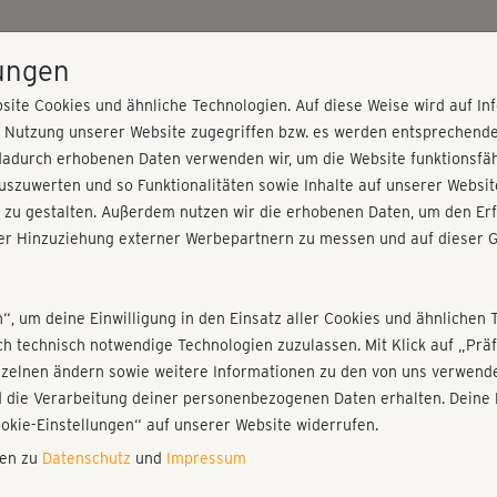
HOME
PROGRAMME
PREISE
KURSE
TRAINE
lungen
site Cookies und ähnliche Technologien. Auf diese Weise wird auf I
r Nutzung unserer Website zugegriffen bzw. es werden entsprechend
dadurch erhobenen Daten verwenden wir, um die Website funktionsfähi
szuwerten und so Funktionalitäten sowie Inhalte auf unserer Websit
 zu gestalten. Außerdem nutzen wir die erhobenen Daten, um den Erf
r Hinzuziehung externer Werbepartnern zu messen und auf dieser G
nieren!
Fr
Einloggen
Fo
n“, um deine Einwilligung in den Einsatz aller Cookies und ähnlichen 
ich technisch notwendige Technologien zuzulassen. Mit Klick auf „Pr
nzelnen ändern sowie weitere Informationen zu den von uns verwende
seh
 die Verarbeitung deiner personenbezogenen Daten erhalten. Deine 
Play
ookie-Einstellungen“ auf unserer Website widerrufen.
nen zu
Datenschutz
und
Impressum