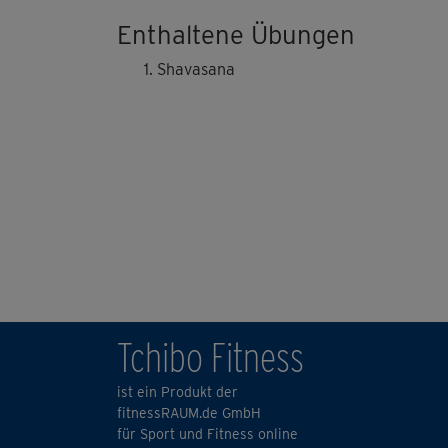
Enthaltene Übungen
Shavasana
Tchibo Fitness
ist ein Produkt der
fitnessRAUM.de GmbH
für Sport und Fitness online