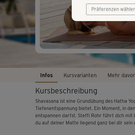
Präferenzen wähle
Infos
Kursvarianten
Mehr davo
Kursbeschreibung
Shavasana ist eine Grundübung des Hatha Yo
Tiefenentspannung bietet. Ein Moment, in dem 
entspannen darfst. Steffi Rohr führt dich mi
du auf deiner Matte liegend ganz bei dir sein 