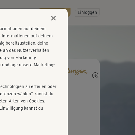
R
SO GEHT'S
Gratis testen!
Einloggen
×
nformationen auf deinem
e Informationen auf deinem
g bereitzustellen, deine
e an das Nutzerverhalten
olg von Marketing-
rundlage unsere Marketing-
agen, Antworten, Bewertungen,
rtschritte
Technologien zu erteilen oder
K
Katrin310
äferenzen wählen“ kannst du
ten Arten von Cookies,
r schön und entspannend
Einwilligung kannst du