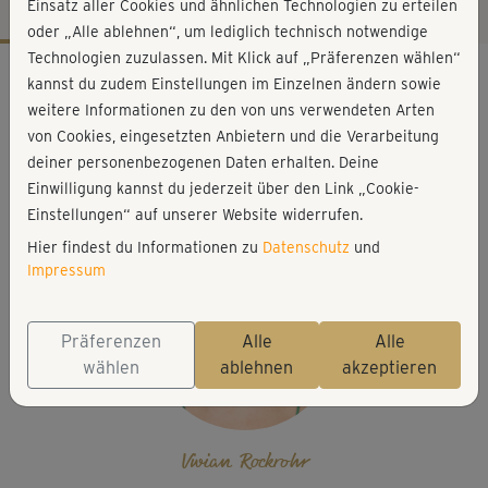
Einsatz aller Cookies und ähnlichen Technologien zu erteilen
oder „Alle ablehnen“, um lediglich technisch notwendige
Technologien zuzulassen. Mit Klick auf „Präferenzen wählen“
Workout-Facts
kannst du zudem Einstellungen im Einzelnen ändern sowie
leicht
weitere Informationen zu den von uns verwendeten Arten
von Cookies, eingesetzten Anbietern und die Verarbeitung
10 Min
deiner personenbezogenen Daten erhalten. Deine
19 kcal
Einwilligung kannst du jederzeit über den Link „Cookie-
Vivian Rockrohr
Einstellungen“ auf unserer Website widerrufen.
Hier findest du Informationen zu
Datenschutz
und
Impressum
Präferenzen
Alle
Alle
wählen
ablehnen
akzeptieren
Vivian Rockrohr