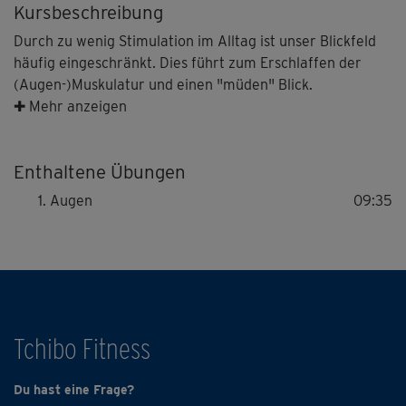
Kursbeschreibung
Durch zu wenig Stimulation im Alltag ist unser Blickfeld
häufig eingeschränkt. Dies führt zum Erschlaffen der
(Augen-)Muskulatur und einen "müden" Blick.
Dem wollen wir hier entgegenwirken: Vivi zeigt dir in
✚ Mehr anzeigen
diesem Modul einige Akupressurpunkte, deren
Stimulation dir z.B. gegen Kopfschmerzen helfen kann.
Enthaltene Übungen
Die Übungen für die Augenmuskulatur ermöglichen es
uns, den Vagusnerv anzusteuern, der zusätzlich für eine
Augen
09:35
Tiefenentspannung im Schulter-Nackenbereich sorgen
kann.
Die Übungen dieser Einheit eignen sich übrigens
besonders gut für Personen, die viel am PC arbeiten
müssen, da sie gestresste und müde Augen wieder
Tchibo Fitness
beleben und erfrischen und den ungeliebten "Puffy Eyes"
entgegenwirken.
Du hast eine Frage?