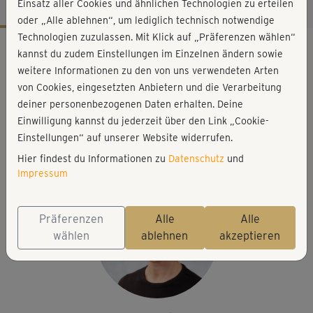
Einsatz aller Cookies und ähnlichen Technologien zu erteilen
oder „Alle ablehnen“, um lediglich technisch notwendige
Technologien zuzulassen. Mit Klick auf „Präferenzen wählen“
Workout-Facts
kannst du zudem Einstellungen im Einzelnen ändern sowie
leicht
weitere Informationen zu den von uns verwendeten Arten
von Cookies, eingesetzten Anbietern und die Verarbeitung
55 Min
deiner personenbezogenen Daten erhalten. Deine
164 kcal
Einwilligung kannst du jederzeit über den Link „Cookie-
Astrid Nöhring
Einstellungen“ auf unserer Website widerrufen.
Matte, Blöcke, Decke
Hier findest du Informationen zu
Datenschutz
und
Impressum
Präferenzen
Alle
Alle
wählen
ablehnen
akzeptieren