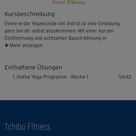
Astrid Nöhring
Kursbeschreibung
Deine erste Yogastunde mit Astrid ist eine Einladung,
ganz bei dir selbst anzukommen: Mit einer kurzen
Einstimmung und achtsamer Bauch-Atmung in
Rückenlage spürst du, wie der Alltag langsam von dir
✚ Mehr anzeigen
abfällt.
Enthaltene Übungen
Astrid beginnt mit sanften Mobilisationsübungen auf dem
Rücken: kleine Beckenschaukeln, achtsame Drehungen
Hatha Yoga Programm - Woche 1
54:42
und erste Dehnungen aktivieren deinen Körper behutsam
und bringen dich in ein wohliges Körpergefühl. In einem
fließenden Übergang kommst du in den Vierfüßlerstand
und übst Bewegungen wie Katze-Kuh und erste
Variationen des Bretts – alles in deinem Tempo, alles mit
deinem Atem.
Tchibo Fitness
Zwischen aktivierenden Haltungen wie dem