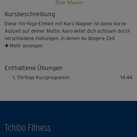
Karo Wagner
Kursbeschreibung
Diese Yin-Yoga-Einheit mit Karo Wagner ist deine kurze
Auszeit auf deiner Matte. Karo leitet dich achtsam durch
verschiedene Haltungen, in denen du längere Zeit
verweilst, um vollkommen in sie einzutauchen. Du
✚ Mehr anzeigen
praktizierst ohne Druck, achtest auf deinen Atem und
findest tiefe Entspannung.
Enthaltene Übungen
YinYoga Kurzprogramm
14:44
Tchibo Fitness