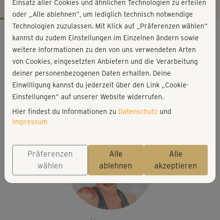
Einsatz aller Cookies und ähnlichen Technologien zu erteilen
oder „Alle ablehnen“, um lediglich technisch notwendige
Technologien zuzulassen. Mit Klick auf „Präferenzen wählen“
Workout-Facts
kannst du zudem Einstellungen im Einzelnen ändern sowie
leicht
weitere Informationen zu den von uns verwendeten Arten
von Cookies, eingesetzten Anbietern und die Verarbeitung
15 Min
deiner personenbezogenen Daten erhalten. Deine
29 kcal
Einwilligung kannst du jederzeit über den Link „Cookie-
Karo Wagner
Einstellungen“ auf unserer Website widerrufen.
Matte
Hier findest du Informationen zu
Datenschutz
und
Impressum
Präferenzen
Alle
Alle
wählen
ablehnen
akzeptieren