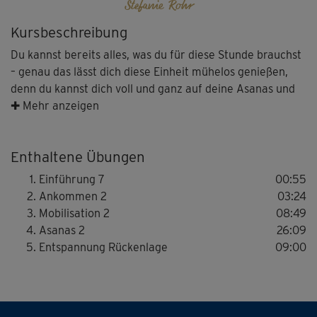
Stefanie Rohr
Kursbeschreibung
Du kannst bereits alles, was du für diese Stunde brauchst
– genau das lässt dich diese Einheit mühelos genießen,
denn du kannst dich voll und ganz auf deine Asanas und
deren Ausrichtung, die Bewegungsübergänge und vor
✚ Mehr anzeigen
allem deine Atmung konzentrieren. Nutze deine heutige
Yoga-Zeit, um dich von Steffi durch den Bewegungsfluss
Enthaltene Übungen
leiten zu lassen und dich auf dein Wohlbefinden zu
konzentrieren. Hier darfst du den Kopf getrost
Einführung 7
00:55
ausschalten – mit dem Effekt, kraftvoll und fokussiert aus
Ankommen 2
03:24
der Einheit zurück in den Alltag zu finden.
Mobilisation 2
08:49
Asanas 2
26:09
Entspannung Rückenlage
09:00