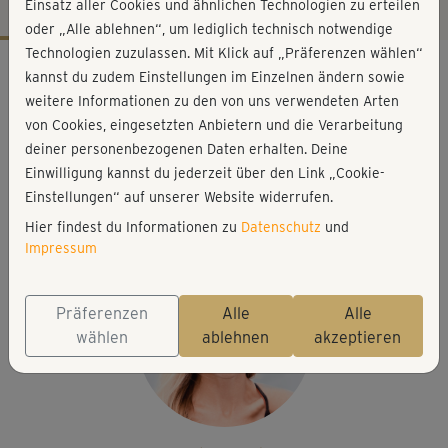
Einsatz aller Cookies und ähnlichen Technologien zu erteilen
oder „Alle ablehnen“, um lediglich technisch notwendige
Technologien zuzulassen. Mit Klick auf „Präferenzen wählen“
Workout-Facts
kannst du zudem Einstellungen im Einzelnen ändern sowie
leicht
weitere Informationen zu den von uns verwendeten Arten
von Cookies, eingesetzten Anbietern und die Verarbeitung
48 Min
deiner personenbezogenen Daten erhalten. Deine
108 kcal
Einwilligung kannst du jederzeit über den Link „Cookie-
Stefanie Rohr
Einstellungen“ auf unserer Website widerrufen.
Matte, Blöcke
Hier findest du Informationen zu
Datenschutz
und
Impressum
Präferenzen
Alle
Alle
wählen
ablehnen
akzeptieren