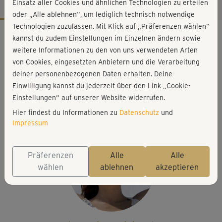
Einsatz aller Cookies und ähnlichen Technologien zu erteilen
oder „Alle ablehnen“, um lediglich technisch notwendige
Technologien zuzulassen. Mit Klick auf „Präferenzen wählen“
Workout-Facts
kannst du zudem Einstellungen im Einzelnen ändern sowie
leicht
weitere Informationen zu den von uns verwendeten Arten
von Cookies, eingesetzten Anbietern und die Verarbeitung
20 Min
deiner personenbezogenen Daten erhalten. Deine
79 kcal
Einwilligung kannst du jederzeit über den Link „Cookie-
Phedra Jessica Balsamelli
Einstellungen“ auf unserer Website widerrufen.
Matte
Hier findest du Informationen zu
Datenschutz
und
Impressum
Präferenzen
Alle
Alle
wählen
ablehnen
akzeptieren