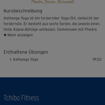
Phedra Jessica Balsamelli
Kursbeschreibung
Ashtanga Yoga ist ein fordernder Yoga-Stil, vielleicht der
fordernste. Er besteht aus sechs Serien, die jeweils eines
feste Asana-Abfolge umfassen. Gemeinsam mit Phedra
fließt du durch verschiedene Haltungen der ersten Serie
✚ Mehr anzeigen
des Ashtanga Yogas, die stets – wie im Ashtanga üblich –
mit einem Vinyasa verbunden sind und für bis zu fünf
Enthaltene Übungen
Atemzüge gehalten werden.
Ashtanga Yoga
19:52
Hinweis: Höre auf deinen Körper und setze im Zweifel
lieber mal ein Vinyasa aus.
Tchibo Fitness