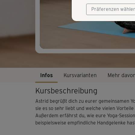
Präferenzen wähle
Infos
Kursvarianten
Mehr davo
Kursbeschreibung
Astrid begrüßt dich zu eurer gemeinsamen Yog
sie es so sehr liebt und welche vielen Vorteile
Außerdem erfährst du, wie eure Yoga-Sessions
beispielsweise empfindliche Handgelenke hast