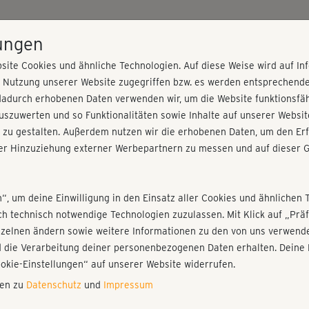
HOME
PROGRAMME
PREISE
KURSE
TRAINE
lungen
site Cookies und ähnliche Technologien. Auf diese Weise wird auf I
r Nutzung unserer Website zugegriffen bzw. es werden entsprechend
Einführung
dadurch erhobenen Daten verwenden wir, um die Website funktionsfähi
szuwerten und so Funktionalitäten sowie Inhalte auf unserer Websit
 zu gestalten. Außerdem nutzen wir die erhobenen Daten, um den Erf
r Hinzuziehung externer Werbepartnern zu messen und auf dieser G
nieren!
Fr
Einloggen
Fo
n“, um deine Einwilligung in den Einsatz aller Cookies und ähnlichen 
ich technisch notwendige Technologien zuzulassen. Mit Klick auf „Pr
Gi
nzelnen ändern sowie weitere Informationen zu den von uns verwende
di
 die Verarbeitung deiner personenbezogenen Daten erhalten. Deine 
Play
ookie-Einstellungen“ auf unserer Website widerrufen.
nen zu
Datenschutz
und
Impressum