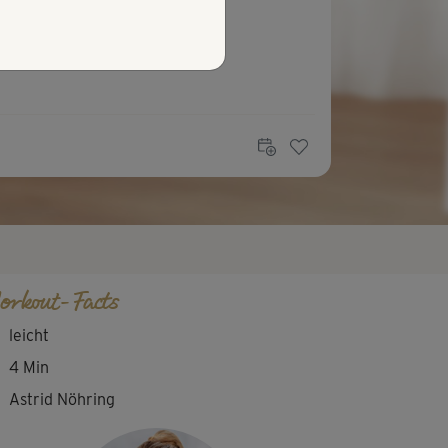
orkout-Facts
leicht
4 Min
Astrid Nöhring