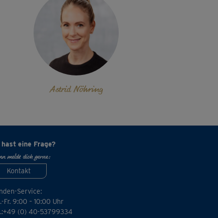
Astrid Nöhring
 hast eine Frage?
n melde dich gerne:
Kontakt
nden-Service:
-Fr. 9:00 – 10:00 Uhr
l.:+49 (0) 40-53799334