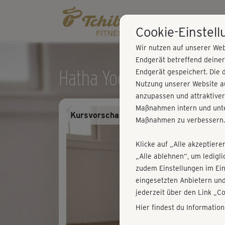
Cookie-Einstel
Wir nutzen auf unserer Web
Endgerät betreffend deine
Hatha Yoga mit Astrid - 
Endgerät gespeichert. Die 
Nutzung unserer Website au
anzupassen und attraktiver
Maßnahmen intern und unte
Kursvorschau - Anmelden und alles trai
Maßnahmen zu verbessern.
Klicke auf „Alle akzeptiere
„Alle ablehnen“, um ledigl
zudem Einstellungen im Ei
eingesetzten Anbietern und
jederzeit über den Link „C
Hier findest du Informatio