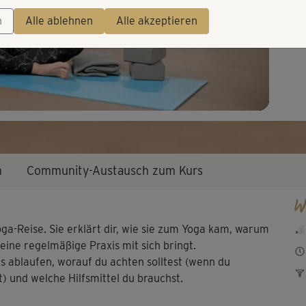
Video
n
Alle ablehnen
Alle akzeptieren
n
Community-Austausch zum Kurs
W
a-Reise. Sie erklärt dir, wie sie zum Yoga kam, warum
 eine regelmäßige Praxis mit sich bringt.
 ablaufen, worauf du achten solltest (wenn du
) und welche Hilfsmittel du brauchst.