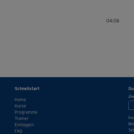
04:06
Schnellstart
Du
Dan
Home
Kurse
Programme
Ku
Trainer
Mo.
Einloggen
Te
FAQ