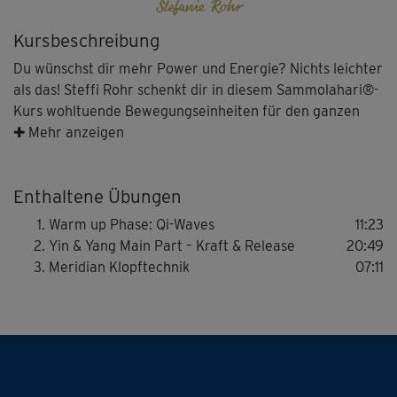
Stefanie Rohr
Kursbeschreibung
Du wünschst dir mehr Power und Energie? Nichts leichter
als das! Steffi Rohr schenkt dir in diesem Sammolahari®-
Kurs wohltuende Bewegungseinheiten für den ganzen
Körper. Du startest mit Qi-Waves, fließenden
✚ Mehr anzeigen
Wellenbewegungen, die dich aufwärmen. Der
darauffolgende Yin & Yang-Part vereint kraftvolle
Enthaltene Übungen
Übungsparts mit wohltuenden Release-Momenten. Am
Ende kannst du mit der Meridian Klopftechnik wunderbar
Warm up Phase: Qi-Waves
11:23
entspannen.
Yin & Yang Main Part – Kraft & Release
20:49
Meridian Klopftechnik
07:11