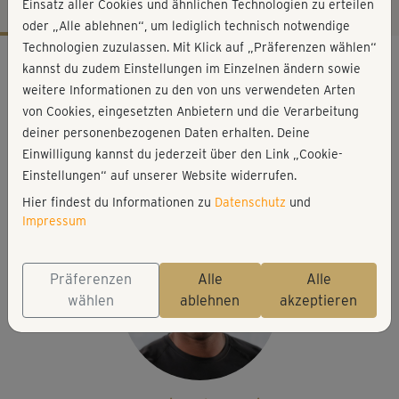
Einsatz aller Cookies und ähnlichen Technologien zu erteilen
oder „Alle ablehnen“, um lediglich technisch notwendige
Technologien zuzulassen. Mit Klick auf „Präferenzen wählen“
Workout-Facts
kannst du zudem Einstellungen im Einzelnen ändern sowie
mittelschwer
weitere Informationen zu den von uns verwendeten Arten
von Cookies, eingesetzten Anbietern und die Verarbeitung
39 Min
deiner personenbezogenen Daten erhalten. Deine
275 kcal
Einwilligung kannst du jederzeit über den Link „Cookie-
Raffael Wagenhoff
Einstellungen“ auf unserer Website widerrufen.
Matte
Hier findest du Informationen zu
Datenschutz
und
Impressum
Präferenzen
Alle
Alle
wählen
ablehnen
akzeptieren