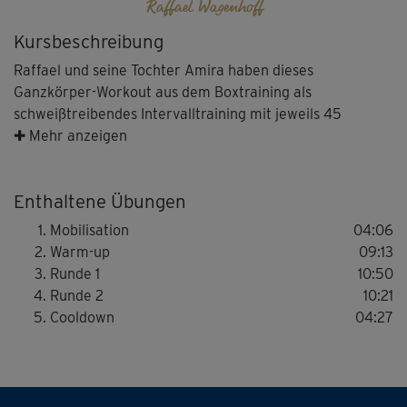
Raffael Wagenhoff
Kursbeschreibung
Raffael und seine Tochter Amira haben dieses
Ganzkörper-Workout aus dem Boxtraining als
schweißtreibendes Intervalltraining mit jeweils 45
Sekunden Belastungszeit und 15 Sekunden Pause
✚ Mehr anzeigen
aufgebaut.
Enthaltene Übungen
Ihr startet jeweils mit einer Mobilisations-Einheit, der
dann das eigentliche Warm-up folgt, bevor es im Workout
Mobilisation
04:06
in zwei Runden ordentlich zur Sache geht – mit vielen
Warm-up
09:13
Elementen aus dem Boxen und einer guten Portion
Runde 1
10:50
Cardio-Training. Richtig auspowern? Garantiert mit
Runde 2
10:21
diesem Vater-Tochter-Power-Duo!
Cooldown
04:27