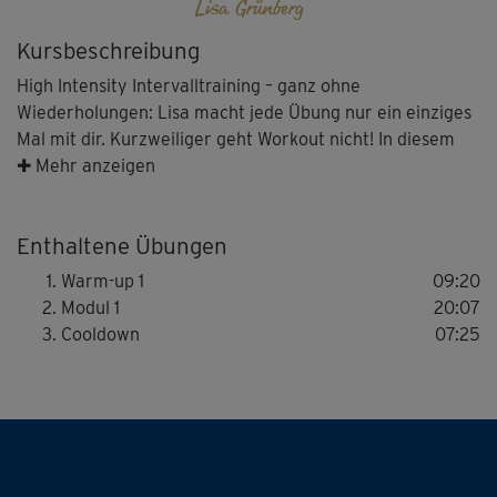
Lisa Grünberg
Kursbeschreibung
High Intensity Intervalltraining – ganz ohne
Wiederholungen: Lisa macht jede Übung nur ein einziges
Mal mit dir. Kurzweiliger geht Workout nicht! In diesem
Schwerpunkt-Kurs im Stand liegt der Fokus auf Cardio-
✚ Mehr anzeigen
Übungen und Training der Muskulatur von Beinen und Po.
Enthaltene Übungen
Warm-up 1
09:20
Modul 1
20:07
Cooldown
07:25