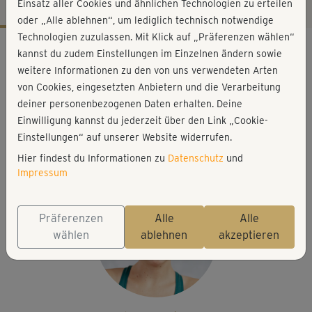
Einsatz aller Cookies und ähnlichen Technologien zu erteilen
oder „Alle ablehnen“, um lediglich technisch notwendige
Technologien zuzulassen. Mit Klick auf „Präferenzen wählen“
Workout-Facts
kannst du zudem Einstellungen im Einzelnen ändern sowie
mittelschwer
weitere Informationen zu den von uns verwendeten Arten
von Cookies, eingesetzten Anbietern und die Verarbeitung
37 Min
deiner personenbezogenen Daten erhalten. Deine
200 kcal
Einwilligung kannst du jederzeit über den Link „Cookie-
Lisa Grünberg
Einstellungen“ auf unserer Website widerrufen.
Matte
Hier findest du Informationen zu
Datenschutz
und
Impressum
Präferenzen
Alle
Alle
wählen
ablehnen
akzeptieren