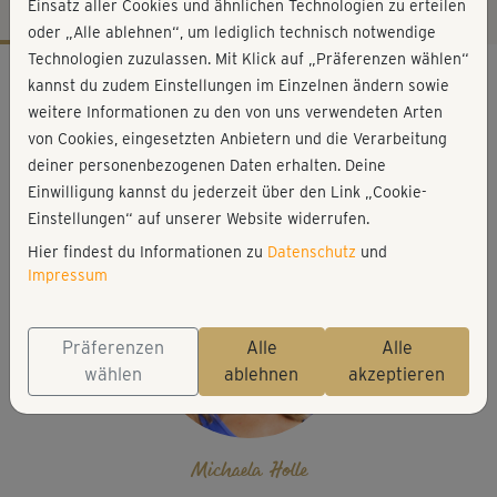
Einsatz aller Cookies und ähnlichen Technologien zu erteilen
oder „Alle ablehnen“, um lediglich technisch notwendige
Technologien zuzulassen. Mit Klick auf „Präferenzen wählen“
Workout-Facts
kannst du zudem Einstellungen im Einzelnen ändern sowie
mittelschwer
weitere Informationen zu den von uns verwendeten Arten
von Cookies, eingesetzten Anbietern und die Verarbeitung
29 Min
deiner personenbezogenen Daten erhalten. Deine
152 kcal
Einwilligung kannst du jederzeit über den Link „Cookie-
Michaela Holle
Einstellungen“ auf unserer Website widerrufen.
Hier findest du Informationen zu
Datenschutz
und
Impressum
Präferenzen
Alle
Alle
wählen
ablehnen
akzeptieren
Michaela Holle