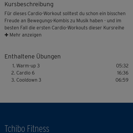
Kursbeschreibung
Für dieses Cardio-Workout solltest du schon ein bisschen
Freude an Bewegungs-Kombis zu Musik haben - und im
besten Fall die ersten Cardio-Workouts dieser Kursreihe
bereits gemacht haben.
✚ Mehr anzeigen
Schritt für Schritt baut Michi mit dir wieder eine
Enthaltene Übungen
abwechslungsreiche Schrittfolge auf, bei der sie durchaus
ein paar Vorkenntnisse voraussetzt.
Warm-up 3
05:32
Es wird ein bisschen anstrengend und koordinativ
Cardio 6
16:36
herausfordernd – macht aber so viel Spaß, dass du das
Cooldown 3
06:59
gar nicht merken wirst!
Tchibo Fitness