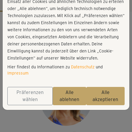
Einsatz aller Cookies und ähnlichen Technologien zu erteilen
oder „Alle ablehnen“, um lediglich technisch notwendige
Technologien zuzulassen. Mit Klick auf „Präferenzen wählen“
Workout-Facts
kannst du zudem Einstellungen im Einzelnen ändern sowie
leicht
weitere Informationen zu den von uns verwendeten Arten
von Cookies, eingesetzten Anbietern und die Verarbeitung
26 Min
deiner personenbezogenen Daten erhalten. Deine
129 kcal
Einwilligung kannst du jederzeit über den Link „Cookie-
Michaela Holle
Einstellungen“ auf unserer Website widerrufen.
Handtuch
Hier findest du Informationen zu
Datenschutz
und
Impressum
Präferenzen
Alle
Alle
wählen
ablehnen
akzeptieren