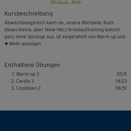
Michaela Holle
Kursbeschreibung
Abwechslungsreich kann sie, unsere Michaela: Auch
dieses kleine, aber feine Herz-Kreislauftraining kommt
ganz ohne Sprünge aus, ist eingerahmt von Warm-up und
abschließendem Cooldown – und macht einfach nur Spaß!
✚ Mehr anzeigen
Man merkt (fast) gar nicht, wie anstrengend es ist.
Enthaltene Übungen
Warm-up 2
05:11
Cardio 3
14:23
Cooldown 2
06:51