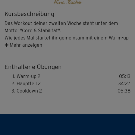
Nina Bacher
Kursbeschreibung
Das Workout deiner zweiten Woche steht unter dem
Motto: "Core & Stabilität".
Wie jedes Mal startet ihr gemeinsam mit einem Warm-up
und endet im Cooldown.
✚ Mehr anzeigen
Im Hauptteil traininieren Nina und Ewi mit dir unter
anderem deine Core-Muskulatur mit Übungen, die's ganz
Enthaltene Übungen
schön in sich haben! Außerdem verbessert ihr
gemeinsam Balance und Koordination – und tut
Warm-up 2
05:13
ordentlich was für euren Muskelaufbau.
Hauptteil 2
34:27
Cooldown 2
05:38
Es wird anstrengend – aber Ninas und Ewis gute
Trainingslaune ist so ansteckend, dass du hoffentlich
richtig viel Spaß bei diesem Workout hast!