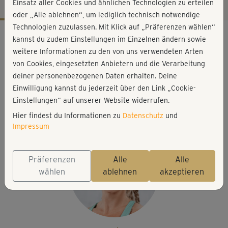
Einsatz aller Cookies und ähnlichen Technologien zu erteilen
oder „Alle ablehnen“, um lediglich technisch notwendige
Technologien zuzulassen. Mit Klick auf „Präferenzen wählen“
Workout-Facts
kannst du zudem Einstellungen im Einzelnen ändern sowie
leicht
weitere Informationen zu den von uns verwendeten Arten
von Cookies, eingesetzten Anbietern und die Verarbeitung
45 Min
deiner personenbezogenen Daten erhalten. Deine
193 kcal
Einwilligung kannst du jederzeit über den Link „Cookie-
Nina Bacher
Einstellungen“ auf unserer Website widerrufen.
Matte
Hier findest du Informationen zu
Datenschutz
und
Impressum
Präferenzen
Alle
Alle
wählen
ablehnen
akzeptieren