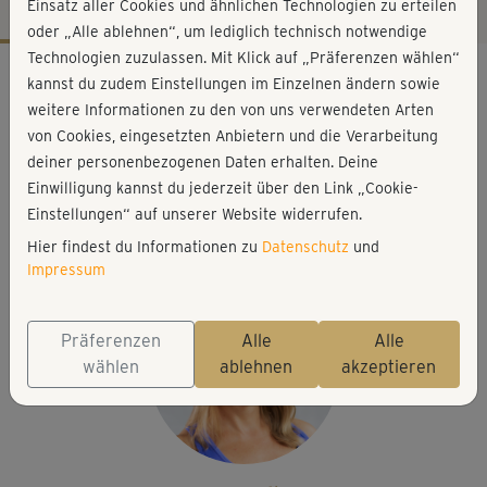
Einsatz aller Cookies und ähnlichen Technologien zu erteilen
oder „Alle ablehnen“, um lediglich technisch notwendige
Technologien zuzulassen. Mit Klick auf „Präferenzen wählen“
Workout-Facts
kannst du zudem Einstellungen im Einzelnen ändern sowie
leicht
weitere Informationen zu den von uns verwendeten Arten
von Cookies, eingesetzten Anbietern und die Verarbeitung
26 Min
deiner personenbezogenen Daten erhalten. Deine
116 kcal
Einwilligung kannst du jederzeit über den Link „Cookie-
Michaela Holle
Einstellungen“ auf unserer Website widerrufen.
Handtuch
Hier findest du Informationen zu
Datenschutz
und
Impressum
Präferenzen
Alle
Alle
wählen
ablehnen
akzeptieren