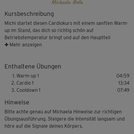
Michaela Holle
Kursbeschreibung
Michi startet diesen Cardiokurs mit einem sanften Warm-
up im Stand, das dich so richtig schön auf
Betriebstemperatur bringt und auf den Hauptteil
vorbereitet: Herz-Kreislauf-Training, das einfach Spaß
✚ Mehr anzeigen
macht – und dabei super-gelenkschonend ist.
Enthaltene Übungen
Warm-up 1
04:59
Cardio 1
13:34
Cooldown 1
07:49
Hinweise
Bitte achte genau auf Michaela Hinweise zur richtigen
Übungsausführung. Steigere die Intensität langsam und
höre auf die Signale deines Körpers.