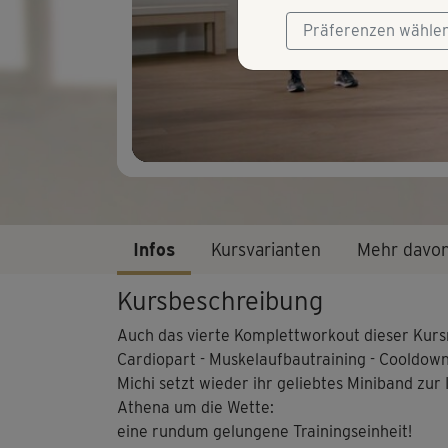
Präferenzen wähle
Infos
Kursvarianten
Mehr davo
Kursbeschreibung
Auch das vierte Komplettworkout dieser Kur
Cardiopart - Muskelaufbautraining - Cooldown
Michi setzt wieder ihr geliebtes Miniband zur 
Athena um die Wette:
eine rundum gelungene Trainingseinheit!