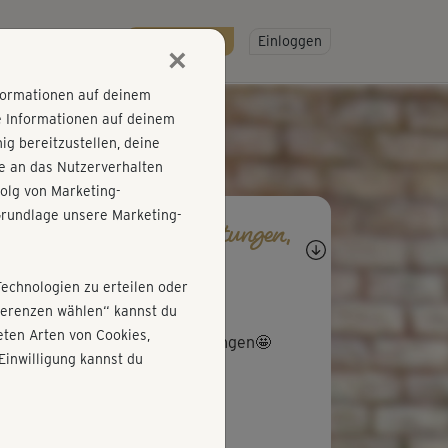
R
SO GEHT'S
Gratis testen!
Einloggen
×
nformationen auf deinem
e Informationen auf deinem
g bereitzustellen, deine
e an das Nutzerverhalten
olg von Marketing-
rundlage unsere Marketing-
agen, Antworten, Bewertungen,
rtschritte
Technologien zu erteilen oder
S
Simone740
äferenzen wählen“ kannst du
ten Arten von Cookies,
er Kurs, einfach effektive Übungen🤩
Einwilligung kannst du
A
Anna466
komplieziert