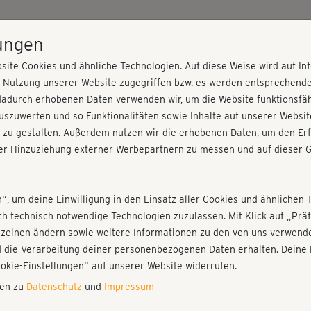
HOME
PROGRAMME
PREISE
KURSE
TRAINE
lungen
site Cookies und ähnliche Technologien. Auf diese Weise wird auf I
r Nutzung unserer Website zugegriffen bzw. es werden entsprechend
dadurch erhobenen Daten verwenden wir, um die Website funktionsfähi
szuwerten und so Funktionalitäten sowie Inhalte auf unserer Websit
 zu gestalten. Außerdem nutzen wir die erhobenen Daten, um den Erf
r Hinzuziehung externer Werbepartnern zu messen und auf dieser G
nieren!
Fr
Einloggen
Fo
n“, um deine Einwilligung in den Einsatz aller Cookies und ähnlichen 
ich technisch notwendige Technologien zuzulassen. Mit Klick auf „Pr
nzelnen ändern sowie weitere Informationen zu den von uns verwende
Sup
 die Verarbeitung deiner personenbezogenen Daten erhalten. Deine 
Play
ookie-Einstellungen“ auf unserer Website widerrufen.
nen zu
Datenschutz
und
Impressum
Zu 