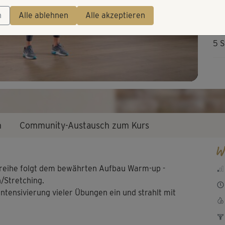
Video
n
Alle ablehnen
Alle akzeptieren
5 S
n
Community-Austausch zum Kurs
W
sreihe folgt dem bewährten Aufbau Warm-up -
/Stretching.
Intensivierung vieler Übungen ein und strahlt mit