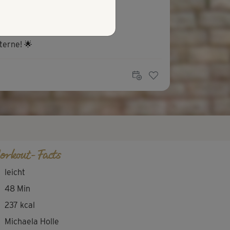
R
Renate318
terne! 🌟
orkout-Facts
leicht
48 Min
237 kcal
Michaela Holle