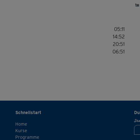
05:11
14:52
20:51
06:51
Schnellstart
Du
Dan
Home
Kurse
Programme