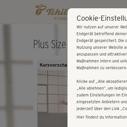
Cookie-Einstel
Wir nutzen auf unserer Web
Endgerät betreffend deine
Plus Size 2 - Workout 4
Endgerät gespeichert. Die 
Nutzung unserer Website au
anzupassen und attraktiver
Maßnahmen intern und unte
Kursvorschau - Anmelden und alles trai
Maßnahmen zu verbessern.
Klicke auf „Alle akzeptiere
„Alle ablehnen“, um ledigl
zudem Einstellungen im Ei
eingesetzten Anbietern und
jederzeit über den Link „C
Hier findest du Informatio