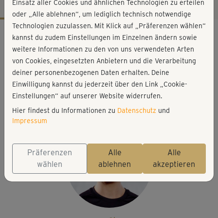
Einsatz aller Cookies und ähnlichen Technologien zu erteilen
oder „Alle ablehnen“, um lediglich technisch notwendige
Technologien zuzulassen. Mit Klick auf „Präferenzen wählen“
Workout-Facts
kannst du zudem Einstellungen im Einzelnen ändern sowie
leicht
weitere Informationen zu den von uns verwendeten Arten
von Cookies, eingesetzten Anbietern und die Verarbeitung
41 Min
deiner personenbezogenen Daten erhalten. Deine
184 kcal
Einwilligung kannst du jederzeit über den Link „Cookie-
Tobias Ketelsen
Einstellungen“ auf unserer Website widerrufen.
Matte, Fitnessband
Hier findest du Informationen zu
Datenschutz
und
Impressum
Präferenzen
Alle
Alle
wählen
ablehnen
akzeptieren