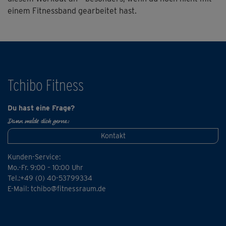
einem Fitnessband gearbeitet hast.
Nach dem Warm-up und der Mobilisation folgen dann
zwei Runden Krafttraining mit steigendem
Schwierigkeitsgrad.
Wie bei Tobi üblich sorgt er – auch, wenn's mal
anstrengend wird – für allerbeste Laune beim Training
Tchibo Fitness
und jede Menge Motivation.
Du hast eine Frage?
Viel Spaß!
Dann melde dich gerne:
Kontakt
Kunden-Service:
Mo.-Fr. 9:00 – 10:00 Uhr
Tel.:+49 (0) 40-53799334
E-Mail:
tchibo@fitnessraum.de