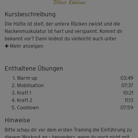
Tobias Ketelsen
Kursbeschreibung
Die Hüfte ist steif, der untere Rücken zwickt und die
Nackenmuskulatur ist hart und verspannt. Kommt dir
bekannt vor? Dann leidest du vielleicht auch unter
einigen dieser typischen Beschwerden all jener, die
✚ Mehr anzeigen
täglich (zu) viel sitzen!
Enthaltene Übungen
Dieses Workout hat Tobi speziell für den Ausgleich von
Dysbalancen entwickelt, die durch häufiges Sitzen
Warm-up
03:49
entstehen.
Mobilisation
07:37
Kraft 1
10:21
Sein Ziel: Bewegungsreichtum in einseitig geforderte
Kraft 2
11:13
Bereiche zu bringen.
Cooldown
07:59
Hinweise
Auch in dieser kürzeren Version des Komplettworkouts
trainiert ihr mit dem dem eigenen Körpergewicht und
Bitte schau dir vor dem ersten Training die Einführung zu
einem Fitnessband.
diesem Workout an – besonders, wenn du noch nicht mit