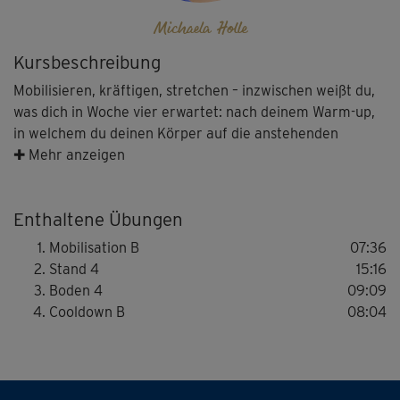
Michaela Holle
Kursbeschreibung
Mobilisieren, kräftigen, stretchen – inzwischen weißt du,
was dich in Woche vier erwartet: nach deinem Warm-up,
in welchem du deinen Körper auf die anstehenden
Übungen vorbereitest, beginnst du gemeinsam mit
✚ Mehr anzeigen
Michaela Holle mit der Muskelkräftigung im Stand und
auf der Matte. Wieder werden die Übungen ein
Enthaltene Übungen
Schippchen anspruchsvoller. Zum Glück folgen auf
Kniebeugen, Bizeps-Curls und Schulterbrücke stets
Mobilisation B
07:36
erholsame Dehnungen im Cool-down.
Stand 4
15:16
Boden 4
09:09
Cooldown B
08:04