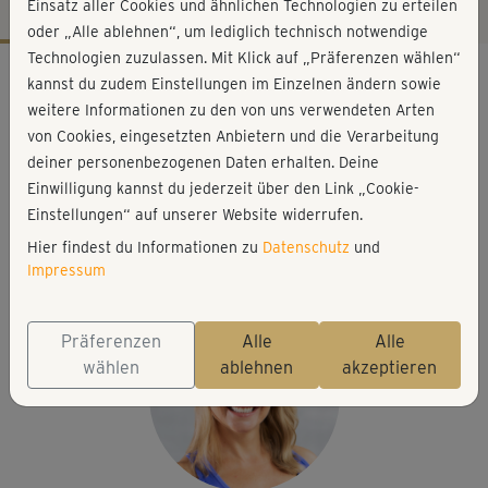
Einsatz aller Cookies und ähnlichen Technologien zu erteilen
oder „Alle ablehnen“, um lediglich technisch notwendige
Technologien zuzulassen. Mit Klick auf „Präferenzen wählen“
Workout-Facts
kannst du zudem Einstellungen im Einzelnen ändern sowie
leicht
weitere Informationen zu den von uns verwendeten Arten
von Cookies, eingesetzten Anbietern und die Verarbeitung
40 Min
deiner personenbezogenen Daten erhalten. Deine
167 kcal
Einwilligung kannst du jederzeit über den Link „Cookie-
Michaela Holle
Einstellungen“ auf unserer Website widerrufen.
Matte, Miniband, Fitnessband,Handtuch, Kissen, Gurt
Hier findest du Informationen zu
Datenschutz
und
oder Gürtel, Gewichte oder Wasserflaschen
Impressum
Präferenzen
Alle
Alle
wählen
ablehnen
akzeptieren