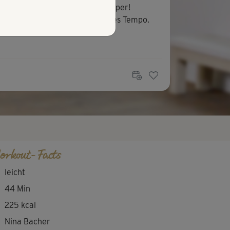
 Kurse von Nina und Ewi sind super!
genehme Trainerinnen und gutes Tempo.
orkout-Facts
leicht
44 Min
225 kcal
Nina Bacher