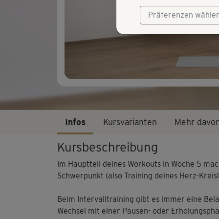
Präferenzen wähle
Infos
Kursvarianten
Mehr davo
Kursbeschreibung
Im Hauptteil deines Workouts in Woche 5 machs
Schwerpunkt (also Training deines Herz-Kreis
Beim Intervalltraining gibt es immer eine Bel
Wechsel mit einer Pausen- oder Erholungsphas