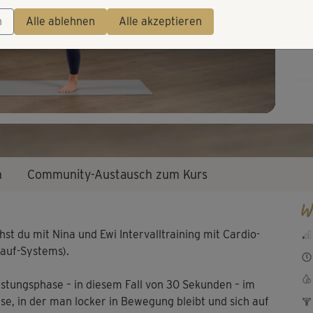
Video
Die
n
Alle ablehnen
Alle akzeptieren
An
n
Community-Austausch zum Kurs
W
t du mit Nina und Ewi Intervalltraining mit Cardio-
lauf-Systems).
astungsphase – in diesem Fall von 30 Sekunden – im
e, in der man locker in Bewegung bleibt und sich auf