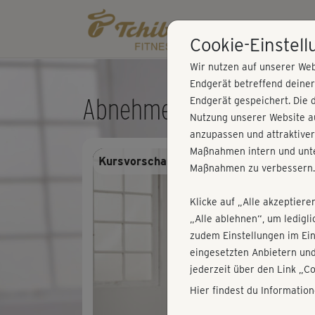
Cookie-Einstel
Wir nutzen auf unserer Web
Endgerät betreffend deine
Abnehmen mit Nina & Ewi
Endgerät gespeichert. Die 
Nutzung unserer Website au
anzupassen und attraktiver
Maßnahmen intern und unte
Kursvorschau - Anmelden und alles trai
Maßnahmen zu verbessern.
Klicke auf „Alle akzeptiere
„Alle ablehnen“, um ledigl
zudem Einstellungen im Ei
eingesetzten Anbietern und
jederzeit über den Link „C
Hier findest du Informatio