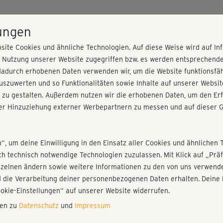
HOME
PROGRAMME
PREISE
KURSE
TRAINE
lungen
site Cookies und ähnliche Technologien. Auf diese Weise wird auf I
r Nutzung unserer Website zugegriffen bzw. es werden entsprechend
 - Kurs 5
dadurch erhobenen Daten verwenden wir, um die Website funktionsfähi
szuwerten und so Funktionalitäten sowie Inhalte auf unserer Websit
 zu gestalten. Außerdem nutzen wir die erhobenen Daten, um den Erf
r Hinzuziehung externer Werbepartnern zu messen und auf dieser G
nieren!
Fr
Einloggen
Fo
n“, um deine Einwilligung in den Einsatz aller Cookies und ähnlichen 
I
ich technisch notwendige Technologien zuzulassen. Mit Klick auf „Pr
nzelnen ändern sowie weitere Informationen zu den von uns verwende
Dre
 die Verarbeitung deiner personenbezogenen Daten erhalten. Deine 
Übu
Play
ookie-Einstellungen“ auf unserer Website widerrufen.
nen zu
Datenschutz
und
Impressum