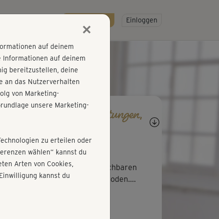
R
SO GEHT'S
Gratis testen!
Einloggen
×
nformationen auf deinem
e Informationen auf deinem
g bereitzustellen, deine
e an das Nutzerverhalten
olg von Marketing-
rundlage unsere Marketing-
agen, Antworten, Bewertungen,
rtschritte
Technologien zu erteilen oder
Isalolla
äferenzen wählen“ kannst du
ten Arten von Cookies,
i identische Blöcke mit gut machbaren
Einwilligung kannst du
ngen, teils im Stand, teils am Boden....
G
Gerti794