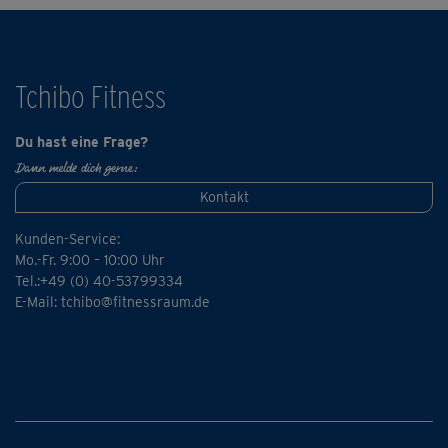
Bewegungen präzise und sauber ausführst. Zum
Mitmachen brauchst du neben deiner Matte nur ein
großes Handtuch.
Tchibo Fitness
Du hast eine Frage?
Dann melde dich gerne:
Kontakt
Kunden-Service:
Mo.-Fr. 9:00 – 10:00 Uhr
Tel.:+49 (0) 40-53799334
E-Mail:
tchibo@fitnessraum.de