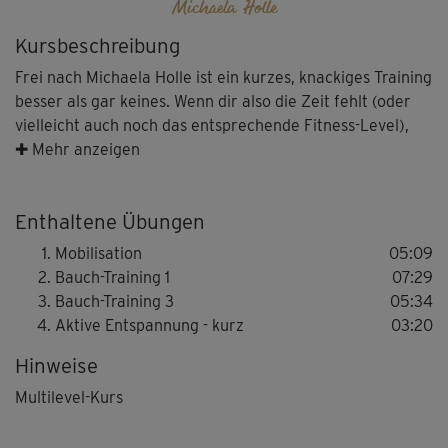
Michaela Holle
Kursbeschreibung
Frei nach Michaela Holle ist ein kurzes, knackiges Training
besser als gar keines. Wenn dir also die Zeit fehlt (oder
vielleicht auch noch das entsprechende Fitness-Level),
bist du bei der Kurz-Variante ihres Bauch-Spezials genau
✚ Mehr anzeigen
richtig!
Enthaltene Übungen
Die Fitness-Expertin zeigt dir Bauchmuskel-Übungen für
Einsteiger, oft auch in verschiedenen
Mobilisation
05:09
Schwierigkeitsstufen (Multilevel-Kurs). Ergänzt werden
Bauch-Training 1
07:29
diese durch einige Moves für den Rücken. So trainierst du
Bauch-Training 3
05:34
Vorder- und Rückseite im Gleichgewicht, was wichtig für
Aktive Entspannung - kurz
03:20
eine gute Haltung ist.
Hinweise
Tipp: Achte immer auf eine gute Spannung in der
Multilevel-Kurs
Bauchmuskulatur und wähle im Zweifelsfall lieber die
leichtere Übungsvariante. Wichtig ist, dass du alle