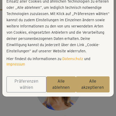
Einsatz aller Cookies und ähnlichen Technologien zu erteilen
oder „Alle ablehnen“, um lediglich technisch notwendige
Technologien zuzulassen. Mit Klick auf „Präferenzen wählen“
Workout-Facts
kannst du zudem Einstellungen im Einzelnen ändern sowie
leicht
weitere Informationen zu den von uns verwendeten Arten
von Cookies, eingesetzten Anbietern und die Verarbeitung
22 Min
deiner personenbezogenen Daten erhalten. Deine
89 kcal
Einwilligung kannst du jederzeit über den Link „Cookie-
Michaela Holle
Einstellungen“ auf unserer Website widerrufen.
Matte, Handtuch
Hier findest du Informationen zu
Datenschutz
und
Impressum
Präferenzen
Alle
Alle
wählen
ablehnen
akzeptieren