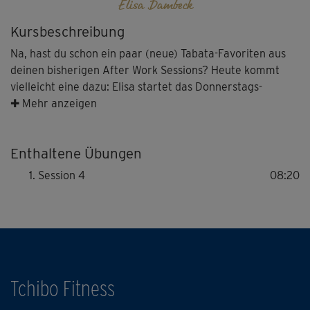
Elisa Dambeck
Kursbeschreibung
Na, hast du schon ein paar (neue) Tabata-Favoriten aus
deinen bisherigen After Work Sessions? Heute kommt
vielleicht eine dazu: Elisa startet das Donnerstags-
Workout mit einer feinen Kombinations-Übung aus Squats
✚ Mehr anzeigen
mit Boxbewegungen. Ein bisschen was für den Po, ein
bisschen Core und ein bisschen Cardio mit Seilspringen
Enthaltene Übungen
ohne Seil gibt’s beim ersten Block des heutigen Workouts.
Der zweite Block trainiert dann einfach eben mal so gut
Session 4
08:20
wie alle großen Muskelgruppen in zwei Übungen, die
trügerisch simpel daherkommen, aber wirklich richtig viel
Spaß machen.
Tchibo Fitness