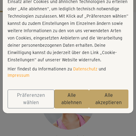
Einsatz aller Cookies und ähnlichen Technologien zu erteilen
oder „Alle ablehnen“, um lediglich technisch notwendige
Technologien zuzulassen. Mit Klick auf „Präferenzen wählen“
Workout-Facts
kannst du zudem Einstellungen im Einzelnen ändern sowie
mittelschwer
weitere Informationen zu den von uns verwendeten Arten
von Cookies, eingesetzten Anbietern und die Verarbeitung
8 Min
deiner personenbezogenen Daten erhalten. Deine
58 kcal
Einwilligung kannst du jederzeit über den Link „Cookie-
Elisa Dambeck
Einstellungen“ auf unserer Website widerrufen.
Matte
Hier findest du Informationen zu
Datenschutz
und
Impressum
Präferenzen
Alle
Alle
wählen
ablehnen
akzeptieren