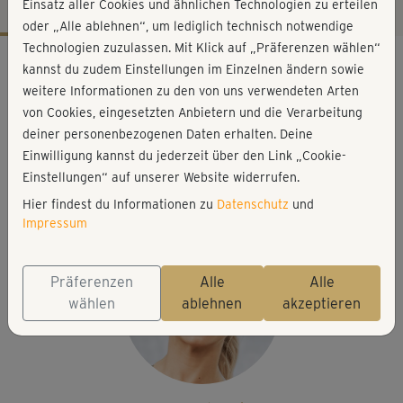
Einsatz aller Cookies und ähnlichen Technologien zu erteilen
oder „Alle ablehnen“, um lediglich technisch notwendige
Technologien zuzulassen. Mit Klick auf „Präferenzen wählen“
Workout-Facts
kannst du zudem Einstellungen im Einzelnen ändern sowie
mittelschwer
weitere Informationen zu den von uns verwendeten Arten
von Cookies, eingesetzten Anbietern und die Verarbeitung
10 Min
deiner personenbezogenen Daten erhalten. Deine
30 kcal
Einwilligung kannst du jederzeit über den Link „Cookie-
Ewi Gorbulenko
Einstellungen“ auf unserer Website widerrufen.
Matte, 1 Hantel
Hier findest du Informationen zu
Datenschutz
und
Impressum
Präferenzen
Alle
Alle
wählen
ablehnen
akzeptieren