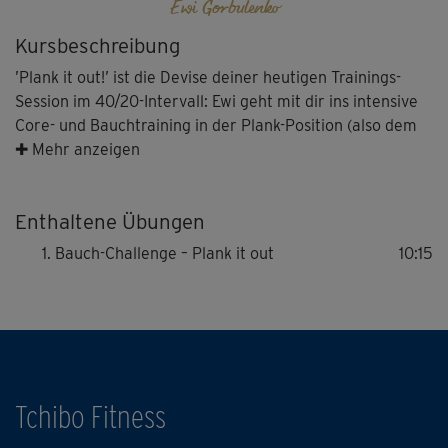
Ewi Gorbulenko
Kursbeschreibung
’Plank it out!’ ist die Devise deiner heutigen Trainings-
Session im 40/20-Intervall: Ewi geht mit dir ins intensive
Core- und Bauchtraining in der Plank-Position (also dem
Unterarm-Stütz). Nicht nur das ’Original’ – auch die
✚ Mehr anzeigen
Variationen dieser oft unterschätzten Übung werden dich
garantiert ins Schwitzen bringen!
Enthaltene Übungen
Bauch-Challenge – Plank it out
10:15
Tchibo Fitness