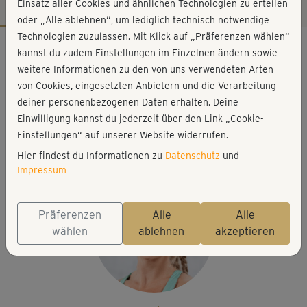
Einsatz aller Cookies und ähnlichen Technologien zu erteilen
oder „Alle ablehnen“, um lediglich technisch notwendige
Technologien zuzulassen. Mit Klick auf „Präferenzen wählen“
Workout-Facts
kannst du zudem Einstellungen im Einzelnen ändern sowie
mittelschwer
weitere Informationen zu den von uns verwendeten Arten
von Cookies, eingesetzten Anbietern und die Verarbeitung
61 Min
deiner personenbezogenen Daten erhalten. Deine
361 kcal
Einwilligung kannst du jederzeit über den Link „Cookie-
Nina Bacher
Einstellungen“ auf unserer Website widerrufen.
Kurzhanteln
Hier findest du Informationen zu
Datenschutz
und
Impressum
Präferenzen
Alle
Alle
wählen
ablehnen
akzeptieren