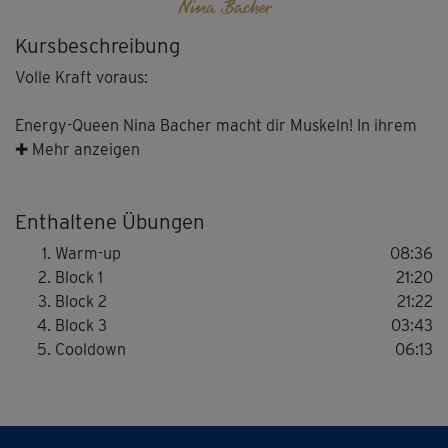
Nina Bacher
Kursbeschreibung
Volle Kraft voraus:
Energy-Queen Nina Bacher macht dir Muskeln! In ihrem
Muskelpower-Workout trainiert ihr mit verschiedenen
✚ Mehr anzeigen
Hantelgewichten die Muskulatur des gesamten Körpers:
effektive Kraftübungen für Unterkörper, Oberkörper und
Enthaltene Übungen
Core in Kombination mit Supersätzen machen ihre
Trainings-Sessions maximal effizient.
Warm-up
08:36
Block 1
21:20
Tipp: Du kannst neben den beiden Kurzhanteln noch ein
Block 2
21:22
drittes, schwereres Gewicht verwenden, um einige
Block 3
03:43
Übungen intensiver zu machen.
Cooldown
06:13