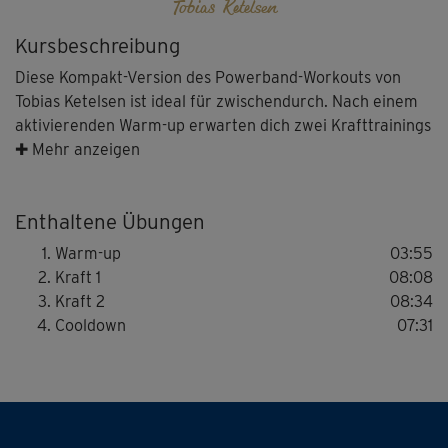
Tobias Ketelsen
Kursbeschreibung
Diese Kompakt-Version des Powerband-Workouts von
Tobias Ketelsen ist ideal für zwischendurch. Nach einem
aktivierenden Warm-up erwarten dich zwei Krafttrainings
für den ganzen Körper, die dir mehr Power, Beweglichkeit
✚ Mehr anzeigen
und Körperkontrolle schenken. Wähle für diesen Kurs
unbedingt ein Powerband aus, das zu deinem
Enthaltene Übungen
Trainingslevel passt. So vermeidest du Über- oder
Unterforderung. Tobi hält viele Übungsvarianten für dich
Warm-up
03:55
bereit, sodass du Schritt für Schritt in Form kommen
Kraft 1
08:08
kannst. Ein Cooldown am Ende rundet diese Einheit
Kraft 2
08:34
perfekt ab.
Cooldown
07:31