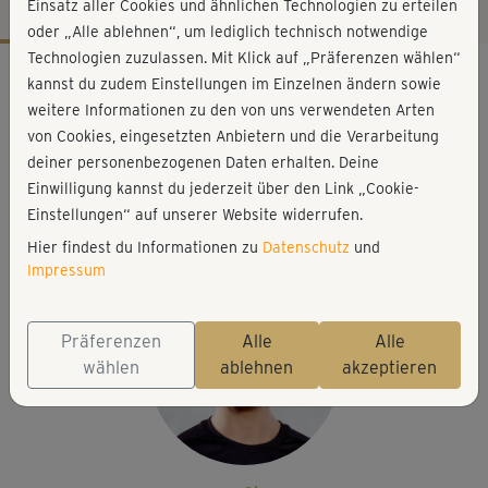
Einsatz aller Cookies und ähnlichen Technologien zu erteilen
oder „Alle ablehnen“, um lediglich technisch notwendige
Technologien zuzulassen. Mit Klick auf „Präferenzen wählen“
Workout-Facts
kannst du zudem Einstellungen im Einzelnen ändern sowie
mittelschwer
weitere Informationen zu den von uns verwendeten Arten
von Cookies, eingesetzten Anbietern und die Verarbeitung
28 Min
deiner personenbezogenen Daten erhalten. Deine
110 kcal
Einwilligung kannst du jederzeit über den Link „Cookie-
Tobias Ketelsen
Einstellungen“ auf unserer Website widerrufen.
Matte, Fitnessband
Hier findest du Informationen zu
Datenschutz
und
Impressum
Präferenzen
Alle
Alle
wählen
ablehnen
akzeptieren