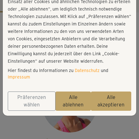
Einsatz aller Cookies und ähnlichen Technologien zu erteilen
oder „Alle ablehnen“, um lediglich technisch notwendige
Technologien zuzulassen. Mit Klick auf „Präferenzen wählen“
Workout-Facts
kannst du zudem Einstellungen im Einzelnen ändern sowie
leicht
weitere Informationen zu den von uns verwendeten Arten
von Cookies, eingesetzten Anbietern und die Verarbeitung
60 Min
deiner personenbezogenen Daten erhalten. Deine
248 kcal
Einwilligung kannst du jederzeit über den Link „Cookie-
Barbara Spritzendorfer
Einstellungen“ auf unserer Website widerrufen.
Matte, Stuhl
Hier findest du Informationen zu
Datenschutz
und
Impressum
Präferenzen
Alle
Alle
wählen
ablehnen
akzeptieren