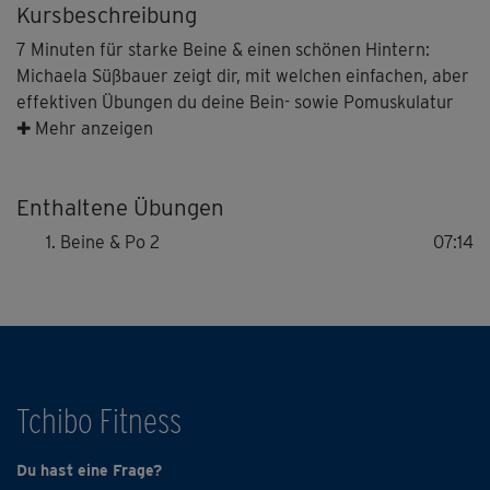
Kursbeschreibung
7 Minuten für starke Beine & einen schönen Hintern:
Michaela Süßbauer zeigt dir, mit welchen einfachen, aber
effektiven Übungen du deine Bein- sowie Pomuskulatur
kräftigst. Dieses Mini-Workout ist ideal für zwischendurch
✚ Mehr anzeigen
und gibt dir die Möglichkeit, dich mit jedem Mal zu
steigern – indem du trotz brennender Muskeln noch den
Enthaltene Übungen
einen Squat dranhängst.
Beine & Po 2
07:14
Tchibo Fitness
Du hast eine Frage?