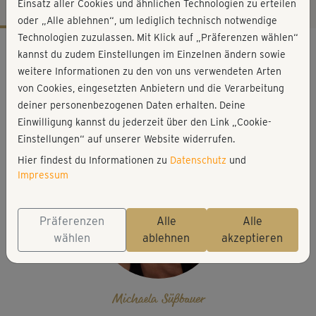
Einsatz aller Cookies und ähnlichen Technologien zu erteilen
oder „Alle ablehnen“, um lediglich technisch notwendige
Technologien zuzulassen. Mit Klick auf „Präferenzen wählen“
Workout-Facts
kannst du zudem Einstellungen im Einzelnen ändern sowie
leicht
weitere Informationen zu den von uns verwendeten Arten
von Cookies, eingesetzten Anbietern und die Verarbeitung
7 Min
deiner personenbezogenen Daten erhalten. Deine
50 kcal
Einwilligung kannst du jederzeit über den Link „Cookie-
Michaela Süßbauer
Einstellungen“ auf unserer Website widerrufen.
Hier findest du Informationen zu
Datenschutz
und
Impressum
Präferenzen
Alle
Alle
wählen
ablehnen
akzeptieren
Michaela Süßbauer