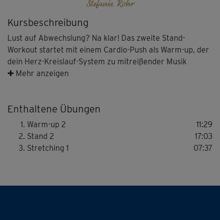
Stefanie Rohr
Kursbeschreibung
Lust auf Abwechslung? Na klar! Das zweite Stand-
Workout startet mit einem Cardio-Push als Warm-up, der
dein Herz-Kreislauf-System zu mitreißender Musik
effektiv anregt. Danach geht's weiter mit Steffis Power-
✚ Mehr anzeigen
Mix, bei dem du mit Hilfe von variationsreichen Kraft-
Ausdauer-Moves nicht nur Beine und Po nachhaltig
Enthaltene Übungen
straffst und knackig machst, sondern auch die Arme und
den Oberkörper mit nimmst. Zwischendurch ruhst du dich
Warm-up 2
11:29
nicht aus, du bleibst stattdessen mit einer Bounce-
Stand 2
17:03
Bewegung immer aktiv. Das sanfte Stretching zum
Stretching 1
07:37
Schluss lässt dich herrlich runterkommen. Was will frau
mehr?