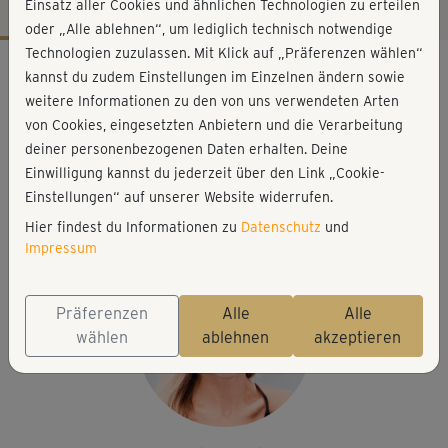
Einsatz aller Cookies und ähnlichen Technologien zu erteilen
oder „Alle ablehnen“, um lediglich technisch notwendige
Technologien zuzulassen. Mit Klick auf „Präferenzen wählen“
Workout-Facts
kannst du zudem Einstellungen im Einzelnen ändern sowie
leicht
weitere Informationen zu den von uns verwendeten Arten
von Cookies, eingesetzten Anbietern und die Verarbeitung
36 Min
deiner personenbezogenen Daten erhalten. Deine
256 kcal
Einwilligung kannst du jederzeit über den Link „Cookie-
Stefanie Rohr
Einstellungen“ auf unserer Website widerrufen.
Matte
Hier findest du Informationen zu
Datenschutz
und
Impressum
Präferenzen
Alle
Alle
wählen
ablehnen
akzeptieren