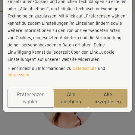
Einsatz aller Cookies und ähnlichen Technologien zu erteilen
oder „Alle ablehnen“, um lediglich technisch notwendige
Technologien zuzulassen. Mit Klick auf „Präferenzen wählen“
Workout-Facts
kannst du zudem Einstellungen im Einzelnen ändern sowie
mittelschwer
weitere Informationen zu den von uns verwendeten Arten
von Cookies, eingesetzten Anbietern und die Verarbeitung
57 Min
deiner personenbezogenen Daten erhalten. Deine
336 kcal
Einwilligung kannst du jederzeit über den Link „Cookie-
Stefanie Rohr
Einstellungen“ auf unserer Website widerrufen.
Matte
Hier findest du Informationen zu
Datenschutz
und
Impressum
Präferenzen
Alle
Alle
wählen
ablehnen
akzeptieren