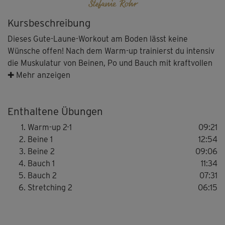
Stefanie Rohr
Kursbeschreibung
Dieses Gute-Laune-Workout am Boden lässt keine
Wünsche offen! Nach dem Warm-up trainierst du intensiv
die Muskulatur von Beinen, Po und Bauch mit kraftvollen
Moves, bei denen du auch mal ins Tempo gehen kannst.
✚ Mehr anzeigen
Achte dabei trotzdem immer auf Steffis Anweisungen
und führe alle Übungen genau aus. Beim abschließenden
Enthaltene Übungen
Stretching kannst du dich sanft auslockern und vom
nächsten Strandurlaub träumen!
Warm-up 2-1
09:21
Beine 1
12:54
Beine 2
09:06
Bauch 1
11:34
Bauch 2
07:31
Stretching 2
06:15