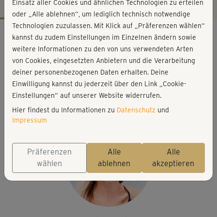
Einsatz aller Cookies und ähnlichen Technologien zu erteilen
oder „Alle ablehnen“, um lediglich technisch notwendige
Technologien zuzulassen. Mit Klick auf „Präferenzen wählen“
Workout-Facts
kannst du zudem Einstellungen im Einzelnen ändern sowie
mittelschwer
weitere Informationen zu den von uns verwendeten Arten
von Cookies, eingesetzten Anbietern und die Verarbeitung
23 Min
deiner personenbezogenen Daten erhalten. Deine
113 kcal
Einwilligung kannst du jederzeit über den Link „Cookie-
Stefanie Rohr
Einstellungen“ auf unserer Website widerrufen.
Matte
Hier findest du Informationen zu
Datenschutz
und
Impressum
Präferenzen
Alle
Alle
wählen
ablehnen
akzeptieren