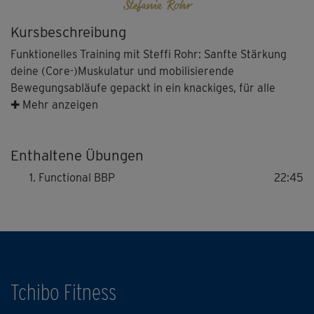
Stefanie Rohr
Kursbeschreibung
Funktionelles Training mit Steffi Rohr: Sanfte Stärkung
deine (Core-)Muskulatur und mobilisierende
Bewegungsabläufe gepackt in ein knackiges, für alle
Level zugängliches Functional Workout, das sich perfekt –
✚ Mehr anzeigen
jeden Tag – in deinen Alltag integrieren lässt.
Enthaltene Übungen
Functional BBP
22:45
Tchibo Fitness