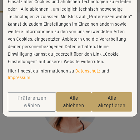
Einsatz aller Cookies und ähnlichen Technologien zu erteilen
oder „Alle ablehnen“, um lediglich technisch notwendige
Technologien zuzulassen. Mit Klick auf „Präferenzen wählen“
Workout-Facts
kannst du zudem Einstellungen im Einzelnen ändern sowie
mittelschwer
weitere Informationen zu den von uns verwendeten Arten
von Cookies, eingesetzten Anbietern und die Verarbeitung
16 Min
deiner personenbezogenen Daten erhalten. Deine
80 kcal
Einwilligung kannst du jederzeit über den Link „Cookie-
Stefanie Rohr
Einstellungen“ auf unserer Website widerrufen.
Matte
Hier findest du Informationen zu
Datenschutz
und
Impressum
Präferenzen
Alle
Alle
wählen
ablehnen
akzeptieren