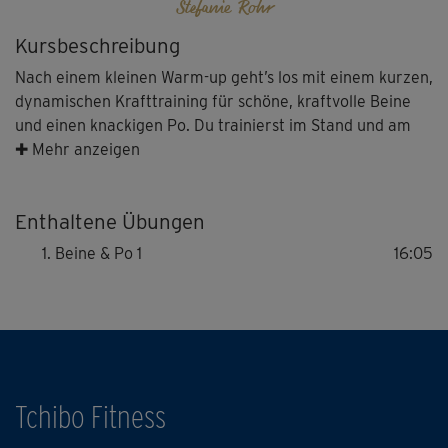
Stefanie Rohr
Kursbeschreibung
Nach einem kleinen Warm-up geht’s los mit einem kurzen,
dynamischen Krafttraining für schöne, kraftvolle Beine
und einen knackigen Po. Du trainierst im Stand und am
Boden für eine starke Muskulatur und mehr Shape in
✚ Mehr anzeigen
deiner unteren Körperhälfte. Steffi Rohr erklärt dir alle
Übungen genau, sodass du immer weißt, was zu tun ist.
Enthaltene Übungen
Beine & Po 1
16:05
Tchibo Fitness