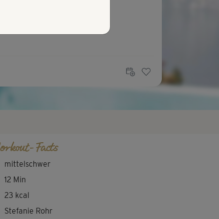
orkout-Facts
mittelschwer
12 Min
23 kcal
Stefanie Rohr