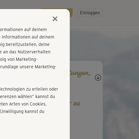
R
SO GEHT'S
Gratis testen!
Einloggen
×
nformationen auf deinem
e Informationen auf deinem
g bereitzustellen, deine
e an das Nutzerverhalten
olg von Marketing-
rundlage unsere Marketing-
agen, Antworten, Bewertungen,
rtschritte
Technologien zu erteilen oder
äferenzen wählen“ kannst du
b den ersten Kommentar zu
ten Arten von Cookies,
esem Kurs ab!
Einwilligung kannst du