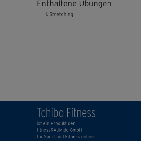
Enthaltene Übungen
Stretching
Tchibo Fitness
ist ein Produkt der
fitnessRAUM.de GmbH
für Sport und Fitness online