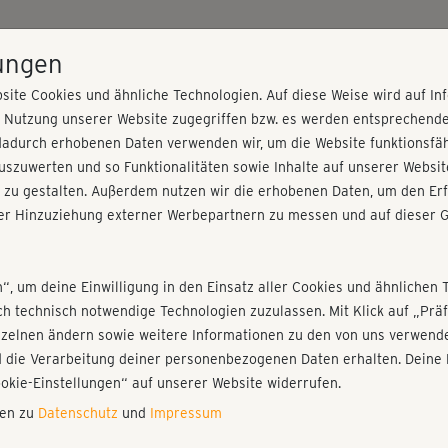
HOME
PROGRAMME
PREISE
KURSE
TRAINE
lungen
site Cookies und ähnliche Technologien. Auf diese Weise wird auf I
r Nutzung unserer Website zugegriffen bzw. es werden entsprechend
dadurch erhobenen Daten verwenden wir, um die Website funktionsfähi
szuwerten und so Funktionalitäten sowie Inhalte auf unserer Websit
 zu gestalten. Außerdem nutzen wir die erhobenen Daten, um den Erf
r Hinzuziehung externer Werbepartnern zu messen und auf dieser G
nieren!
Fr
Einloggen
Fo
n“, um deine Einwilligung in den Einsatz aller Cookies und ähnlichen 
ich technisch notwendige Technologien zuzulassen. Mit Klick auf „Pr
Gi
nzelnen ändern sowie weitere Informationen zu den von uns verwende
di
 die Verarbeitung deiner personenbezogenen Daten erhalten. Deine 
Play
ookie-Einstellungen“ auf unserer Website widerrufen.
nen zu
Datenschutz
und
Impressum