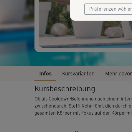
Präferenzen wähle
Infos
Kursvarianten
Mehr davo
Kursbeschreibung
Ob als Cooldown-Belohnung nach einem intens
zwischendurch: Steffi Rohr führt dich durch e
gesamten Körper mit Fokus auf der Körpermit