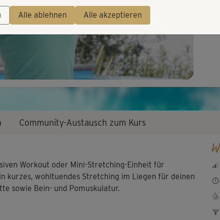
Video
n
Alle ablehnen
Alle akzeptieren
n
Community-Austausch zum Kurs
W
iven Workout oder Mini-Stretching-Einheit für
in kurzes, wohltuendes Stretching im Liegen für deinen
te sowie Bein- und Pomuskulatur.