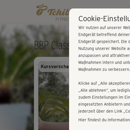
Cookie-Einstel
Wir nutzen auf unserer Web
Endgerät betreffend deine
BBP Classic - Stretching
Endgerät gespeichert. Die 
Nutzung unserer Website au
anzupassen und attraktiver
Maßnahmen intern und unte
Kursvorschau - Anmelden und alles trai
Maßnahmen zu verbessern.
Klicke auf „Alle akzeptiere
„Alle ablehnen“, um ledigl
zudem Einstellungen im Ei
eingesetzten Anbietern und
jederzeit über den Link „C
Hier findest du Informatio