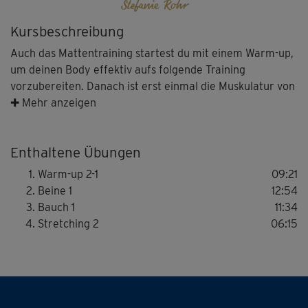
Stefanie Rohr
Kursbeschreibung
Auch das Mattentraining startest du mit einem Warm-up,
um deinen Body effektiv aufs folgende Training
vorzubereiten. Danach ist erst einmal die Muskulatur von
Beinen und Po dran mit kraftvollen Moves, wie dem
✚ Mehr anzeigen
diagonalen Kick aus der Seitlage oder Kreisbewegungen
im Vierfüßlerstand. Im zweiten Block konzentrierst du
Enthaltene Übungen
dich auf den Bauch - und auch der Core-Bereich kommt
nicht zu kurz. So dynamisch, so gut gelaunt kann ein
Warm-up 2-1
09:21
Boden-Workout sein! Und am Ende? Da wartet ein
Beine 1
12:54
wohltuendes, ruhiges Stretching auf dich.
Bauch 1
11:34
Stretching 2
06:15