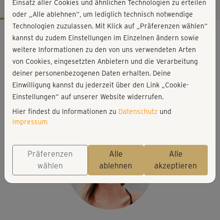
Einsatz aller Cookies und ähnlichen Technologien zu erteilen
oder „Alle ablehnen“, um lediglich technisch notwendige
Technologien zuzulassen. Mit Klick auf „Präferenzen wählen“
Workout-Facts
kannst du zudem Einstellungen im Einzelnen ändern sowie
leicht
weitere Informationen zu den von uns verwendeten Arten
von Cookies, eingesetzten Anbietern und die Verarbeitung
40 Min
deiner personenbezogenen Daten erhalten. Deine
218 kcal
Einwilligung kannst du jederzeit über den Link „Cookie-
Stefanie Rohr
Einstellungen“ auf unserer Website widerrufen.
Matte
Hier findest du Informationen zu
Datenschutz
und
Impressum
Präferenzen
Alle
Alle
wählen
ablehnen
akzeptieren