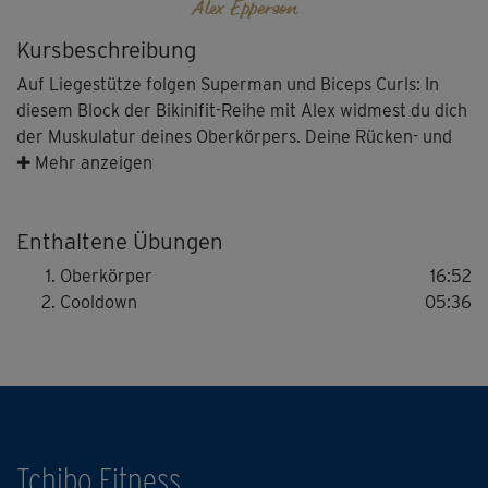
Alex Epperson
Kursbeschreibung
Auf Liegestütze folgen Superman und Biceps Curls: In
diesem Block der Bikinifit-Reihe mit Alex widmest du dich
der Muskulatur deines Oberkörpers. Deine Rücken- und
Armmuskeln müssen hierbei ganz schön arbeiten – und
✚ Mehr anzeigen
werden auf diese Weise gestärkt und geformt. Ideal auch
für alle Fitness-Neulinge.
Enthaltene Übungen
Oberkörper
16:52
Cooldown
05:36
Tchibo Fitness