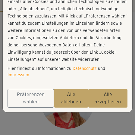
Einsatz aller Cookies und ähnlichen Technologien zu erteilen
oder „Alle ablehnen“, um lediglich technisch notwendige
Technologien zuzulassen. Mit Klick auf „Präferenzen wählen“
Workout-Facts
kannst du zudem Einstellungen im Einzelnen ändern sowie
leicht
weitere Informationen zu den von uns verwendeten Arten
von Cookies, eingesetzten Anbietern und die Verarbeitung
22 Min
deiner personenbezogenen Daten erhalten. Deine
129 kcal
Einwilligung kannst du jederzeit über den Link „Cookie-
Alex Epperson
Einstellungen“ auf unserer Website widerrufen.
Matte, zwei Kurzhanteln oder Wasserflaschen
Hier findest du Informationen zu
Datenschutz
und
Impressum
Präferenzen
Alle
Alle
wählen
ablehnen
akzeptieren