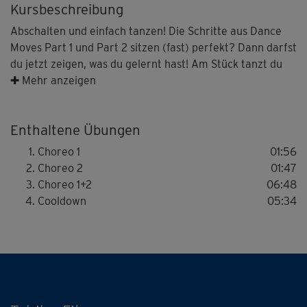
Kursbeschreibung
Abschalten und einfach tanzen! Die Schritte aus Dance
Moves Part 1 und Part 2 sitzen (fast) perfekt? Dann darfst
du jetzt zeigen, was du gelernt hast! Am Stück tanzt du
zusammen mit Michaela Süßbauer die beiden
✚ Mehr anzeigen
Choreog±rafien. Das bedeutet: Glücksgefühle pur – auch
wenn einmal ein Schritt daneben geht.
Enthaltene Übungen
Choreo 1
01:56
Choreo 2
01:47
Choreo 1+2
06:48
Cooldown
05:34