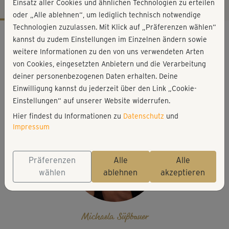
Einsatz aller Cookies und ähnlichen Technologien zu erteilen
oder „Alle ablehnen“, um lediglich technisch notwendige
Technologien zuzulassen. Mit Klick auf „Präferenzen wählen“
Workout-Facts
kannst du zudem Einstellungen im Einzelnen ändern sowie
mittelschwer
weitere Informationen zu den von uns verwendeten Arten
von Cookies, eingesetzten Anbietern und die Verarbeitung
16 Min
deiner personenbezogenen Daten erhalten. Deine
77 kcal
Einwilligung kannst du jederzeit über den Link „Cookie-
Michaela Süßbauer
Einstellungen“ auf unserer Website widerrufen.
Hier findest du Informationen zu
Datenschutz
und
Impressum
Präferenzen
Alle
Alle
wählen
ablehnen
akzeptieren
Michaela Süßbauer