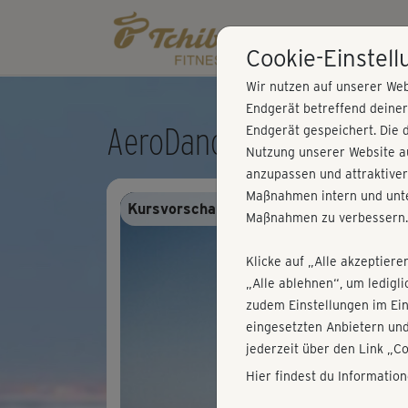
Cookie-Einstel
Wir nutzen auf unserer Web
Endgerät betreffend deine
AeroDance 2 - Block 3
Endgerät gespeichert. Die 
Nutzung unserer Website au
anzupassen und attraktiver
Maßnahmen intern und unte
Kursvorschau - Anmelden und alles trai
Maßnahmen zu verbessern.
Klicke auf „Alle akzeptiere
„Alle ablehnen“, um ledigl
zudem Einstellungen im Ei
eingesetzten Anbietern und
jederzeit über den Link „C
Hier findest du Informatio