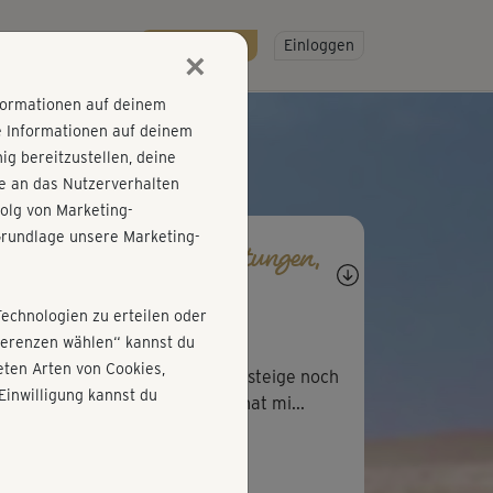
R
SO GEHT'S
Gratis testen!
Einloggen
×
nformationen auf deinem
e Informationen auf deinem
g bereitzustellen, deine
e an das Nutzerverhalten
olg von Marketing-
rundlage unsere Marketing-
agen, Antworten, Bewertungen,
rtschritte
Technologien zu erteilen oder
S
SOFIA JOANNA137
äferenzen wählen“ kannst du
ten Arten von Cookies,
war ein sehr gutes tanzkurs,Ich steige noch
Einwilligung kannst du
 diese woche ins Sport und es hat mi...
H
Heike777