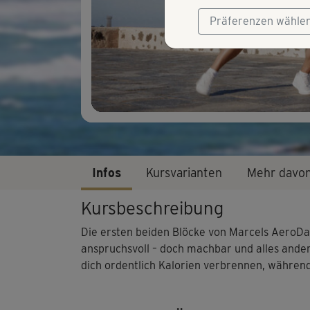
Präferenzen wähle
Infos
Kursvarianten
Mehr davo
Kursbeschreibung
Die ersten beiden Blöcke von Marcels AeroDanc
anspruchsvoll – doch machbar und alles andere
dich ordentlich Kalorien verbrennen, während 