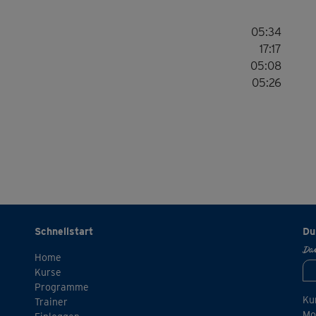
05:34
17:17
sch
05:08
Da
05:26
Schnellstart
Du
Dan
Home
Kurse
Programme
Ku
Trainer
Mo.