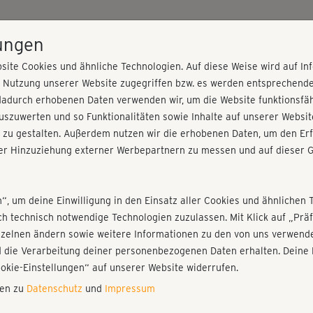
HOME
PROGRAMME
PREISE
KURSE
TRAINE
lungen
site Cookies und ähnliche Technologien. Auf diese Weise wird auf I
r Nutzung unserer Website zugegriffen bzw. es werden entsprechend
dadurch erhobenen Daten verwenden wir, um die Website funktionsfähi
szuwerten und so Funktionalitäten sowie Inhalte auf unserer Websit
 zu gestalten. Außerdem nutzen wir die erhobenen Daten, um den Erf
r Hinzuziehung externer Werbepartnern zu messen und auf dieser G
nieren!
Fr
Einloggen
Fo
n“, um deine Einwilligung in den Einsatz aller Cookies und ähnlichen 
ich technisch notwendige Technologien zuzulassen. Mit Klick auf „Pr
nzelnen ändern sowie weitere Informationen zu den von uns verwende
Es 
 die Verarbeitung deiner personenbezogenen Daten erhalten. Deine 
mal
Play
ookie-Einstellungen“ auf unserer Website widerrufen.
nen zu
Datenschutz
und
Impressum