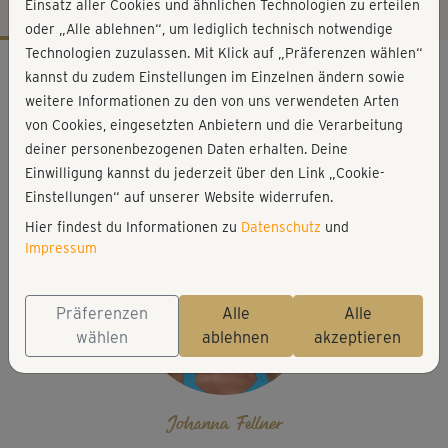
Einsatz aller Cookies und ähnlichen Technologien zu erteilen
oder „Alle ablehnen“, um lediglich technisch notwendige
Technologien zuzulassen. Mit Klick auf „Präferenzen wählen“
Workout-Facts
kannst du zudem Einstellungen im Einzelnen ändern sowie
mittelschwer
weitere Informationen zu den von uns verwendeten Arten
von Cookies, eingesetzten Anbietern und die Verarbeitung
40 Min
deiner personenbezogenen Daten erhalten. Deine
304 kcal
Einwilligung kannst du jederzeit über den Link „Cookie-
Johanna Fellner
Einstellungen“ auf unserer Website widerrufen.
Hier findest du Informationen zu
Datenschutz
und
Impressum
Präferenzen
Alle
Alle
wählen
ablehnen
akzeptieren
Johanna Fellner