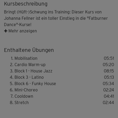
Kursbeschreibung
Bringt (Hüft-)Schwung ins Training: Dieser Kurs von
Johanna Fellner ist ein toller Einstieg in die "Fatburner
Dance"-Kurse!
✚ Mehr anzeigen
Mit ein wenig Aerobic- oder Tanzerfahrung und einer
guten Grundfitness kann man sich hier schnell
Enthaltene Übungen
"eingrooven": Nach einem kurzen Warm-up werden drei
kleine Choreographien aufgebaut, die Schritt für Schritt
Mobilisation
05:51
erläutert werden.
Cardio Warm-up
05:20
Block 1 - House Jazz
08:15
Für den richtigen Hüftschwung braucht es etwas Übung,
Block 3 - Latino
05:13
aber jede Menge Spaß ist garantiert. Obendrein wird der
Block 6 - Funky House
05:34
Körper trainiert, die Fettverbrennung angeregt und das
Mini-Choreo
02:24
Herz-Kreislauf-System gestärkt.
Cooldown
04:41
Stretch
02:44
Ein kleiner Tipp: Den Teppich lieber beiseite rollen; auf
glattem Boden funktioniert dieser Kurs besser.