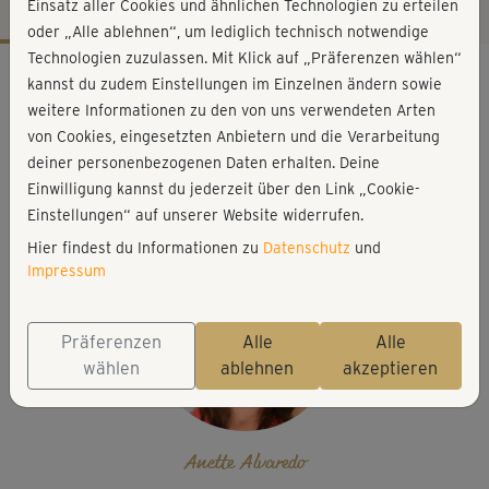
Einsatz aller Cookies und ähnlichen Technologien zu erteilen
oder „Alle ablehnen“, um lediglich technisch notwendige
Technologien zuzulassen. Mit Klick auf „Präferenzen wählen“
Workout-Facts
kannst du zudem Einstellungen im Einzelnen ändern sowie
mittelschwer
weitere Informationen zu den von uns verwendeten Arten
von Cookies, eingesetzten Anbietern und die Verarbeitung
29 Min
deiner personenbezogenen Daten erhalten. Deine
231 kcal
Einwilligung kannst du jederzeit über den Link „Cookie-
Anette Alvaredo
Einstellungen“ auf unserer Website widerrufen.
Hier findest du Informationen zu
Datenschutz
und
Impressum
Präferenzen
Alle
Alle
wählen
ablehnen
akzeptieren
Anette Alvaredo