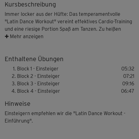
Kursbeschreibung
Immer locker aus der Hüfte: Das temperamentvolle
"Latin Dance Workout" vereint effektives Cardio-Training
und eine riesige Portion Spaß am Tanzen. Zu heißen
Rhythmen werden Ausdauer, Balance & Koordination
✚ Mehr anzeigen
verbessert, und auch die Fettverbrennung wird
ordentlich gepusht.
Enthaltene Übungen
Zu mitreißenden Latino-Grooves entwickelt Anette
Block 1 - Einsteiger
05:32
Alvaredo Schritt für Schritt kleine, spritzige
Block 2 - Einsteiger
07:21
Choreografien für Einsteiger. Detaillierte Erklärungen
Block 3 - Einsteiger
09:16
und viele Wiederholungen (auch im halben Tempo) helfen
Block 4 - Einsteiger
06:47
dabei, die Abläufe zu lernen.
Hinweise
Wer ein noch besseres Gefühl für die Bewegungen und
Einsteigern empfehlen wir die "Latin Dance Workout -
die Latino-Grooves bekommen möchte, macht vorab am
Einführung".
besten noch die "Latin Dance Workout - Einführung".