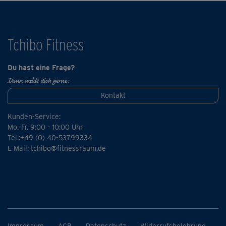
Und keine Panik, wenn's nicht gleich auf Anhieb mit dem
perfekten Hüftschwung klappt: Mit ein bisschen Übung
wird das schon!
Tchibo Fitness
Du hast eine Frage?
Dann melde dich gerne:
Kontakt
Kunden-Service:
Mo.-Fr. 9:00 – 10:00 Uhr
Tel.:+49 (0) 40-53799334
E-Mail:
tchibo@fitnessraum.de