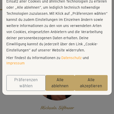
Einsatz aller Cookies und ähnlichen Technologien zu erteilen
oder „Alle ablehnen“, um lediglich technisch notwendige
Technologien zuzulassen. Mit Klick auf „Präferenzen wählen“
Workout-Facts
kannst du zudem Einstellungen im Einzelnen ändern sowie
mittelschwer
weitere Informationen zu den von uns verwendeten Arten
von Cookies, eingesetzten Anbietern und die Verarbeitung
37 Min
deiner personenbezogenen Daten erhalten. Deine
241 kcal
Einwilligung kannst du jederzeit über den Link „Cookie-
Michaela Süßbauer
Einstellungen“ auf unserer Website widerrufen.
Hier findest du Informationen zu
Datenschutz
und
Impressum
Präferenzen
Alle
Alle
wählen
ablehnen
akzeptieren
Michaela Süßbauer