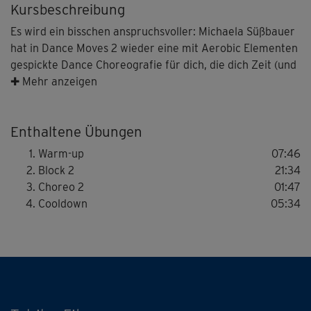
Kursbeschreibung
Es wird ein bisschen anspruchsvoller: Michaela Süßbauer
hat in Dance Moves 2 wieder eine mit Aerobic Elementen
gespickte Dance Choreografie für dich, die dich Zeit (und
alle Anstrengung!) vergessen lässt. Lasse dich darauf ein,
✚ Mehr anzeigen
und feiere dich für deinen eigenen Stil – nicht für
Perfektion.
Enthaltene Übungen
Warm-up
07:46
Block 2
21:34
Choreo 2
01:47
Cooldown
05:34