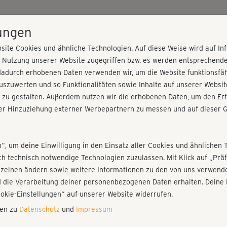
HOME
PROGRAMME
PREISE
KURSE
TRAINE
lungen
site Cookies und ähnliche Technologien. Auf diese Weise wird auf I
r Nutzung unserer Website zugegriffen bzw. es werden entsprechend
dadurch erhobenen Daten verwenden wir, um die Website funktionsfähi
Erik Strupat
szuwerten und so Funktionalitäten sowie Inhalte auf unserer Websit
 zu gestalten. Außerdem nutzen wir die erhobenen Daten, um den Erf
Ich bin Gründer und Headcoach von unserem Konzept –
r Hinzuziehung externer Werbepartnern zu messen und auf dieser G
eigene sportliche Erfahrung gemerkt, wie effizient und 
persönlich hilft, meinen Körper zu optimieren. Ich fr
zu dürfen.
n“, um deine Einwilligung in den Einsatz aller Cookies und ähnlichen 
ich technisch notwendige Technologien zuzulassen. Mit Klick auf „Pr
Sportwissenschaftler – Deutsche Sporthochschule Köln 
nzelnen ändern sowie weitere Informationen zu den von uns verwende
 die Verarbeitung deiner personenbezogenen Daten erhalten. Deine 
ookie-Einstellungen“ auf unserer Website widerrufen.
nen zu
Datenschutz
und
Impressum