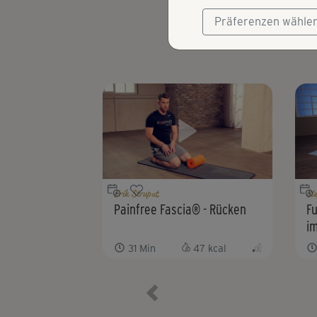
Präferenzen wähle
Erik Strupat
St
Painfree Fascia® - Rücken
Fu
i
31
Min
47
kcal
Vorheriges Element