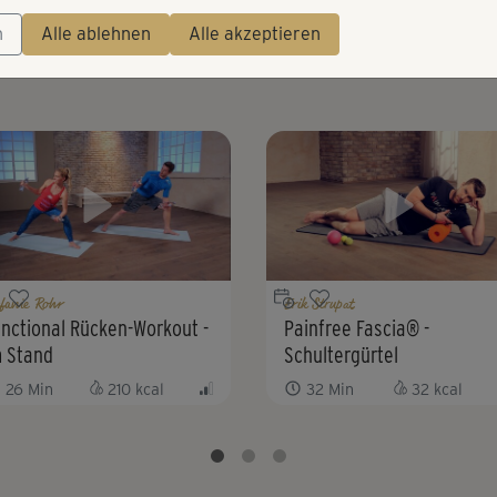
n
Alle ablehnen
Alle akzeptieren
Die besten Kurse von Erik
efanie Rohr
Erik Strupat
nctional Rücken-Workout -
Painfree Fascia® -
m Stand
Schultergürtel
26
Min
210
kcal
32
Min
32
kcal