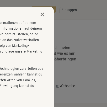
R
SO GEHT'S
Gratis testen!
Einloggen
×
nformationen auf deinem
e Informationen auf deinem
g bereitzustellen, deine
e an das Nutzerverhalten
olg von Marketing-
 Painfree Fascia®. Ich habe durch meine
rundlage unsere Marketing-
nachhaltig Faszientrainig ist und wie es mir
eue mich auch Dir unser Konzept näherbringen
Technologien zu erteilen oder
äferenzen wählen“ kannst du
(B.A. cand.), Personal Coach
ten Arten von Cookies,
Webseite
Einwilligung kannst du