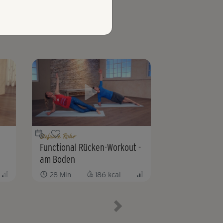
Stefanie Rohr
Functional Rücken-Workout -
am Boden
28
Min
186
kcal
Nächstes Element