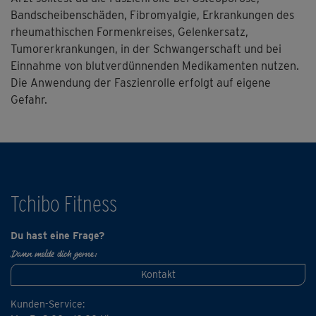
Tipp: Versuche beim Üben immer tief und entspannt zu
Bandscheibenschäden, Fibromyalgie, Erkrankungen des
atmen, auch wenn es beim Mitmachen etwas „zwickt“.
rheumathischen Formenkreises, Gelenkersatz,
Gib deinem Körper Zeit, um die Verspannungen zu
Tumorerkrankungen, in der Schwangerschaft und bei
beheben.
Einnahme von blutverdünnenden Medikamenten nutzen.
Die Anwendung der Faszienrolle erfolgt auf eigene
Gefahr.
Tchibo Fitness
Du hast eine Frage?
Dann melde dich gerne:
Kontakt
Kunden-Service: