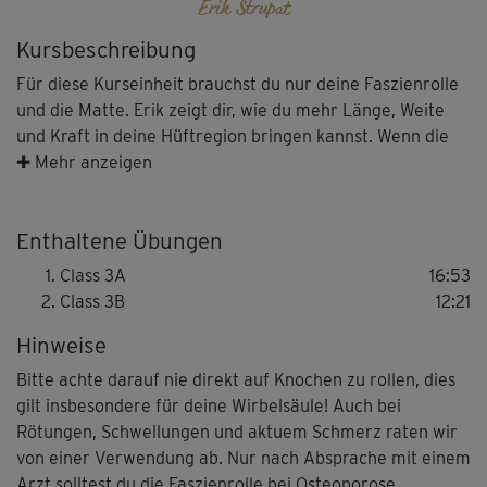
Erik Strupat
Kursbeschreibung
Für diese Kurseinheit brauchst du nur deine Faszienrolle
und die Matte. Erik zeigt dir, wie du mehr Länge, Weite
und Kraft in deine Hüftregion bringen kannst. Wenn die
Faszienstruktur dieser zentralen Muskulatur wieder mehr
✚ Mehr anzeigen
arbeitet, wirkt sich das auch positiv auf andere Gelenke,
wie die der Knie oder deiner Wirbelsäule aus. Du wirst
Enthaltene Übungen
schmerzfreier, beweglicher und bekommst ein stabileres
Körpergefühl.
Class 3A
16:53
Class 3B
12:21
Neben Lockerungsübungen für die Oberschenkel und den
Hinweise
Po, bei denen die Faszienrolle zum Einsatz kommt, zeigt
dir der Faszienexperte auch kleine Kräftigungsübungen
Bitte achte darauf nie direkt auf Knochen zu rollen, dies
für den Allerwertesten, auf dem wir leider viel zu oft
gilt insbesondere für deine Wirbelsäule! Auch bei
sitzen. Diese strecken deine Hüfte und geben ihr mehr
Rötungen, Schwellungen und aktuem Schmerz raten wir
Power.
von einer Verwendung ab. Nur nach Absprache mit einem
Arzt solltest du die Faszienrolle bei Osteoporose,