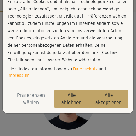
Einsatz aller Cookies und ähnlichen Technologien zu erteilen
oder „Alle ablehnen“, um lediglich technisch notwendige
Technologien zuzulassen. Mit Klick auf „Präferenzen wählen“
Workout-Facts
kannst du zudem Einstellungen im Einzelnen ändern sowie
leicht
weitere Informationen zu den von uns verwendeten Arten
von Cookies, eingesetzten Anbietern und die Verarbeitung
29 Min
deiner personenbezogenen Daten erhalten. Deine
58 kcal
Einwilligung kannst du jederzeit über den Link „Cookie-
Erik Strupat
Einstellungen“ auf unserer Website widerrufen.
Matte, Faszienrolle
Hier findest du Informationen zu
Datenschutz
und
Impressum
Präferenzen
Alle
Alle
wählen
ablehnen
akzeptieren