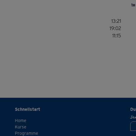
13:21
19:02
11:15
Schnellstart
Du
Dan
Home
Kurse
Programme