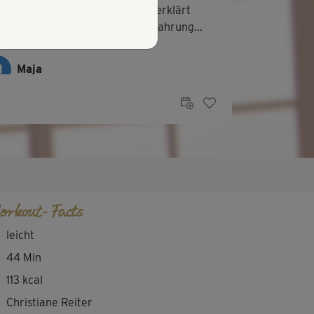
r guter Fazienkurs. Christiane erklärt
fach gut. Man kann sehr viel Erfahrung...
M
Maja
iges Faszientraining mit z.T. unerwarteten
ausforderungen, moderiert von einer...
orkout-Facts
leicht
44 Min
113 kcal
Christiane Reiter