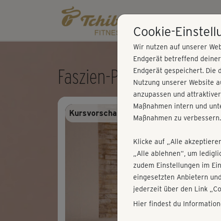
Cookie-Einstel
Wir nutzen auf unserer Web
Endgerät betreffend deine
Faszien-Pilates - Kurs 3
Endgerät gespeichert. Die 
Nutzung unserer Website au
anzupassen und attraktiver
Maßnahmen intern und unte
Kursvorschau - Anmelden und alles trai
Maßnahmen zu verbessern.
Klicke auf „Alle akzeptiere
„Alle ablehnen“, um ledigl
zudem Einstellungen im Ei
eingesetzten Anbietern und
jederzeit über den Link „C
Hier findest du Informatio