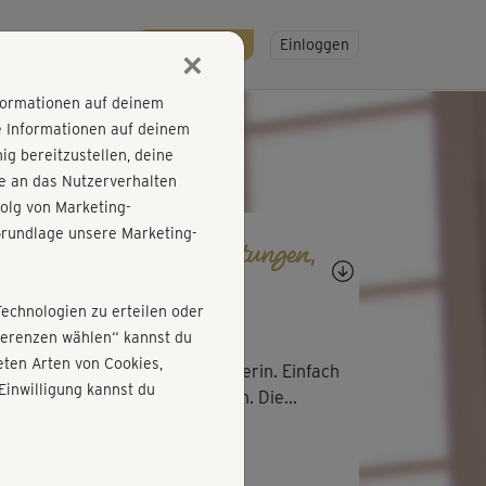
R
SO GEHT'S
Gratis testen!
Einloggen
×
nformationen auf deinem
e Informationen auf deinem
g bereitzustellen, deine
e an das Nutzerverhalten
olg von Marketing-
rundlage unsere Marketing-
agen, Antworten, Bewertungen,
rtschritte
Technologien zu erteilen oder
R
Rita610
äferenzen wählen“ kannst du
ten Arten von Cookies,
istiane ist eine erfahrene Trainerin. Einfach
Einwilligung kannst du
sse und gerne noch mehr davon. Die...
R
Rita610