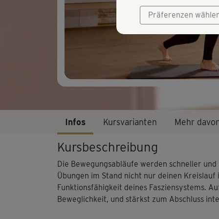
Präferenzen wähle
Infos
Kursvarianten
Mehr davo
Kursbeschreibung
Die Bewegungsabläufe werden schneller und kr
Übungen im Stand nicht nur deinen Kreislauf 
Funktionsfähigkeit deines Fasziensystems. Au
Beweglichkeit, und stärkst zum Abschluss int