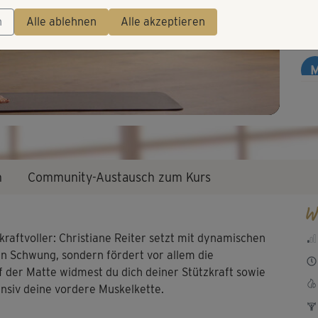
Video
Seh
n
Alle ablehnen
Alle akzeptieren
ein
Ruh
Her
n
Community-Austausch zum Kurs
W
aftvoller: Christiane Reiter setzt mit dynamischen
in Schwung, sondern fördert vor allem die
f der Matte widmest du dich deiner Stützkraft sowie
ensiv deine vordere Muskelkette.