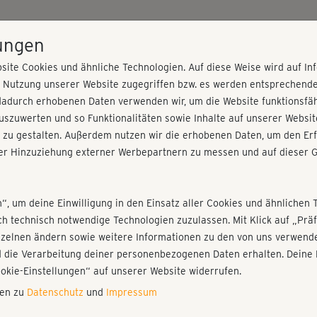
HOME
PROGRAMME
PREISE
KURSE
TRAINE
lungen
site Cookies und ähnliche Technologien. Auf diese Weise wird auf I
r Nutzung unserer Website zugegriffen bzw. es werden entsprechend
dadurch erhobenen Daten verwenden wir, um die Website funktionsfähi
szuwerten und so Funktionalitäten sowie Inhalte auf unserer Websit
 zu gestalten. Außerdem nutzen wir die erhobenen Daten, um den Erf
r Hinzuziehung externer Werbepartnern zu messen und auf dieser G
nieren!
Fr
Einloggen
Fo
n“, um deine Einwilligung in den Einsatz aller Cookies und ähnlichen 
ich technisch notwendige Technologien zuzulassen. Mit Klick auf „Pr
nzelnen ändern sowie weitere Informationen zu den von uns verwende
Chr
 die Verarbeitung deiner personenbezogenen Daten erhalten. Deine 
Kla
Play
ookie-Einstellungen“ auf unserer Website widerrufen.
nen zu
Datenschutz
und
Impressum