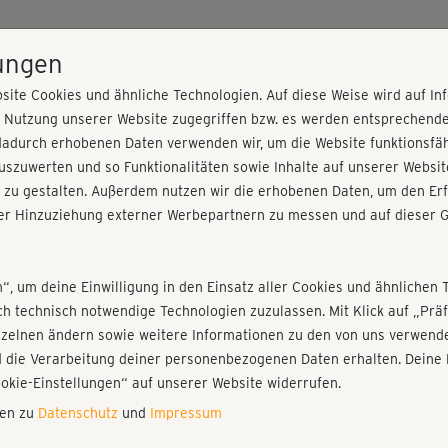
HOME
PROGRAMME
PREISE
KURSE
TRAINE
lungen
site Cookies und ähnliche Technologien. Auf diese Weise wird auf I
r Nutzung unserer Website zugegriffen bzw. es werden entsprechend
2
dadurch erhobenen Daten verwenden wir, um die Website funktionsfähi
szuwerten und so Funktionalitäten sowie Inhalte auf unserer Websit
 zu gestalten. Außerdem nutzen wir die erhobenen Daten, um den Erf
r Hinzuziehung externer Werbepartnern zu messen und auf dieser G
nieren!
Fr
Einloggen
Fo
n“, um deine Einwilligung in den Einsatz aller Cookies und ähnlichen 
ich technisch notwendige Technologien zuzulassen. Mit Klick auf „Pr
nzelnen ändern sowie weitere Informationen zu den von uns verwende
Abs
 die Verarbeitung deiner personenbezogenen Daten erhalten. Deine 
ja 
Play
ookie-Einstellungen“ auf unserer Website widerrufen.
nen zu
Datenschutz
und
Impressum