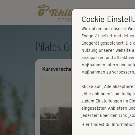
Cookie-Einstel
Wir nutzen auf unserer Web
Endgerät betreffend deine
Pilates Grundkurs - Kurs 
Endgerät gespeichert. Die 
Nutzung unserer Website au
anzupassen und attraktiver
Maßnahmen intern und unte
Kursvorschau - Anmelden und alles trai
Maßnahmen zu verbessern.
Klicke auf „Alle akzeptiere
„Alle ablehnen“, um ledigl
zudem Einstellungen im Ei
eingesetzten Anbietern und
jederzeit über den Link „C
Hier findest du Informatio