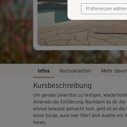
Präferenzen wähle
Infos
Kursvarianten
Mehr davo
Kursbeschreibung
Um gerade Gelerntes zu festigen, wiederholst
Alvaredo die Einführung. Nachdem du dir die 
einmal bewusst gemacht hast, geht es an die 
keine Sorge, auch hier führt dich Anette mit 
heran.