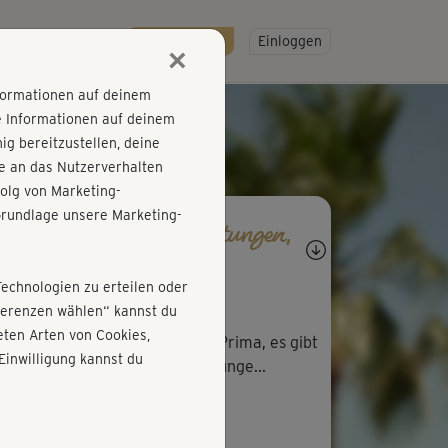
R
SO GEHT'S
Gratis testen!
Einloggen
×
nformationen auf deinem
e Informationen auf deinem
g bereitzustellen, deine
e an das Nutzerverhalten
olg von Marketing-
rundlage unsere Marketing-
agen, Antworten, Bewertungen,
rtschritte
Technologien zu erteilen oder
R
Rita610
äferenzen wählen“ kannst du
ten Arten von Cookies,
olut gut erklärt für Anfänger. Prima, es gibt
Einwilligung kannst du
in jedem weiteren Kurs Steigerunge...
T
Tanja168