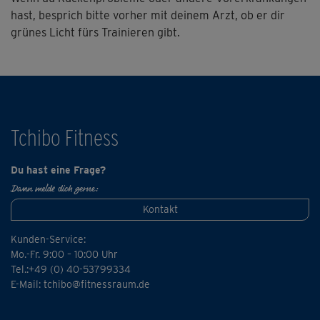
fortgeschritteneren Übungsausführungen mit Steffi
hast, besprich bitte vorher mit deinem Arzt, ob er dir
mitmachen. Die leichtere Übungsvarianten zeigt dir
grünes Licht fürs Trainieren gibt.
Regina.
Tchibo Fitness
Du hast eine Frage?
Dann melde dich gerne:
Kontakt
Kunden-Service:
Mo.-Fr. 9:00 – 10:00 Uhr
Tel.:+49 (0) 40-53799334
E-Mail:
tchibo@fitnessraum.de