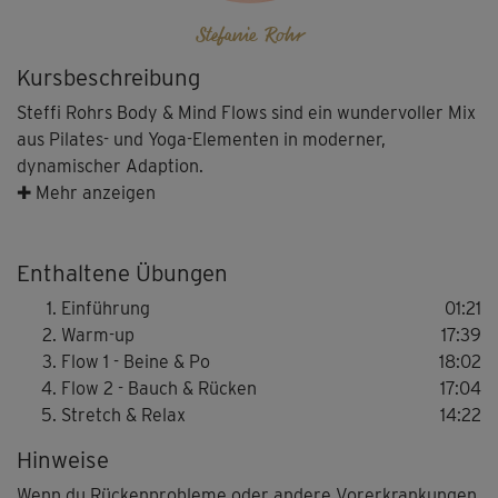
Stefanie Rohr
Kursbeschreibung
Steffi Rohrs Body & Mind Flows sind ein wundervoller Mix
aus Pilates- und Yoga-Elementen in moderner,
dynamischer Adaption.
✚ Mehr anzeigen
Du trainierst dein Fasziengewebe, die tiefe, aber auch die
oberflächlich liegende Muskulatur - und obendrein
Enthaltene Übungen
Beweglichkeit und Kraftausdauer!
Einführung
01:21
Dazu zeigen dir Steffi und Regina, wie du die Übungen im
Warm-up
17:39
Einklang mit deinem Atem ausführst. Die bewusste
Flow 1 - Beine & Po
18:02
Atmung hilft dir dabei, Body & Mind in Einklang zu
Flow 2 - Bauch & Rücken
17:04
bringen und ganz in den Flow einzutauchen.
Stretch & Relax
14:22
Hinweise
Wenn du schon ein wenig trainierter bist oder Erfahrung
mit dieser Art von Workout hast, kannst du gerne die
Wenn du Rückenprobleme oder andere Vorerkrankungen