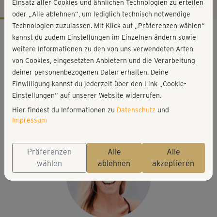
Einsatz aller Cookies und ähnlichen Technologien zu erteilen
oder „Alle ablehnen“, um lediglich technisch notwendige
Technologien zuzulassen. Mit Klick auf „Präferenzen wählen“
Workout-Facts
kannst du zudem Einstellungen im Einzelnen ändern sowie
leicht
weitere Informationen zu den von uns verwendeten Arten
von Cookies, eingesetzten Anbietern und die Verarbeitung
69 Min
deiner personenbezogenen Daten erhalten. Deine
218 kcal
Einwilligung kannst du jederzeit über den Link „Cookie-
Stefanie Rohr
Einstellungen“ auf unserer Website widerrufen.
(Yoga-)Matte, kleines Kissen, dickes Buch oder
Hier findest du Informationen zu
Datenschutz
und
Yogaklotz (bei Bedarf)
Impressum
Präferenzen
Alle
Alle
wählen
ablehnen
akzeptieren