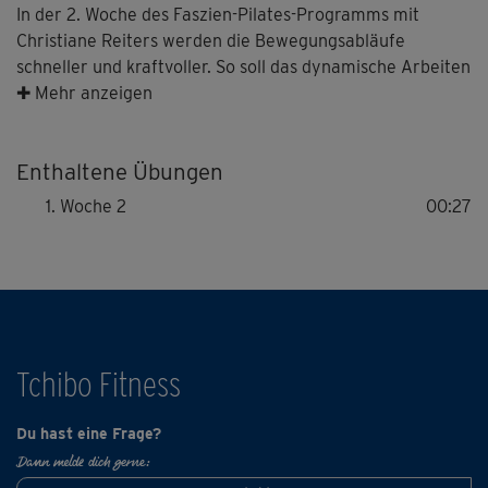
In der 2. Woche des Faszien-Pilates-Programms mit
Christiane Reiters werden die Bewegungsabläufe
schneller und kraftvoller. So soll das dynamische Arbeiten
deines faszialen Systems gefördert werden. Achte auf
✚ Mehr anzeigen
deine bewusste Ausführung und stelle stets Qualität über
Quantität, auch – oder vor allem – wenn die Übungen
Enthaltene Übungen
herausfordernder werden.
Woche 2
00:27
Tchibo Fitness
Du hast eine Frage?
Dann melde dich gerne: