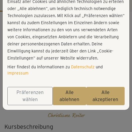
Einsatz aller Cookies und ähnlichen Technologien zu erteilen
oder „Alle ablehnen“, um lediglich technisch notwendige
Technologien zuzulassen. Mit Klick auf „Präferenzen wählen“
Workout-Facts
kannst du zudem Einstellungen im Einzelnen ändern sowie
leicht
weitere Informationen zu den von uns verwendeten Arten
von Cookies, eingesetzten Anbietern und die Verarbeitung
1 Min
deiner personenbezogenen Daten erhalten. Deine
Christiane Reiter
Einwilligung kannst du jederzeit über den Link „Cookie-
Einstellungen“ auf unserer Website widerrufen.
Hier findest du Informationen zu
Datenschutz
und
Impressum
Präferenzen
Alle
Alle
wählen
ablehnen
akzeptieren
Christiane Reiter
Kursbeschreibung